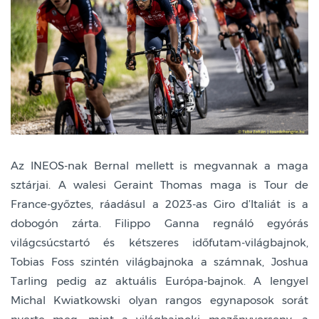
Az INEOS-nak Bernal mellett is megvannak a maga
sztárjai. A walesi Geraint Thomas maga is Tour de
France-győztes, ráadásul a 2023-as Giro d’Italiát is a
dobogón zárta. Filippo Ganna regnáló egyórás
világcsúcstartó és kétszeres időfutam-világbajnok,
Tobias Foss szintén világbajnoka a számnak, Joshua
Tarling pedig az aktuális Európa-bajnok. A lengyel
Michal Kwiatkowski olyan rangos egynaposok sorát