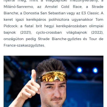
nyerte meg, mint a világbajnoki mezőnyverseny, a
Milánó-Sanremo, az Amstel Gold Race, a Strade
Bianche, a Donostia San Sebastian vagy az E3 Classic. A
keret igazi kerékpáros polihisztora ugyanakkor Tom
Pidcock: a fiatal brit hegyi kerékpározásban olimpiai
bajnok (2021), cyclo-crossban világbajnok (2022),
országúton pedig Strade Bianche-győztes és Tour de
France-szakaszgyőztes.