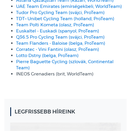
Astana Qazaqstan Team (kazah, WorldTeam)
UAE Team Emirates (emírségekbeli, WorldTeam)
Tudor Pro Cycling Team (svájci, ProTeam)
TDT–
Unibet Cycling Team (holland, ProTeam)
Team Polti Kometa (olasz, ProTeam)
Euskaltel - Euskadi (spanyol, ProTeam)
Q36.5 Pro Cycling Team (svájci, ProTeam)
Team Flanders - Baloise (belga, ProTeam)
Corratec - Vini Fantini (olasz, ProTeam)
Lotto Dstny (belga, ProTeam)
Pierre Baguette Cycling (szlovák, Continental
Team)
INEOS Grenadiers (brit, WorldTeam)
LEGFRISSEBB HÍREINK