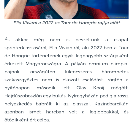
Elia Viviani a 2022-es Tour de Hongrie rajtja előtt
És akkor még nem is beszéltünk a csapat
sprinterklasszisáról, Elia Vivianiról, aki 2022-ben a Tour
de Hongrie történetének egyik legnagyobb sztárjaként
érkezett Magyarországra. A pályán omnium olimpiai
bajnok, országúton kilencszeres háromhetes
szakaszgyőztes nem is okozott csalódást: rögtön a
nyitónapon második lett Olav Kooij mögött.
Hajdúszoboszlón egy bukás, Nyíregyházán pedig a rossz
helyezkedés babrált ki az olasszal, Kazincbarcikán
azonban ismét harcban volt a legjobbakkal, és
ötödikként ért célba.