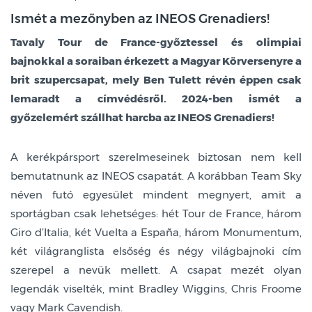
Ismét a mezőnyben az INEOS Grenadiers!
Tavaly Tour de France-győztessel és olimpiai
bajnokkal a soraiban érkezett a Magyar Körversenyre a
brit szupercsapat, mely Ben Tulett révén éppen csak
lemaradt a címvédésről. 2024-ben ismét a
győzelemért szállhat harcba az INEOS Grenadiers!
A kerékpársport szerelmeseinek biztosan nem kell
bemutatnunk az INEOS csapatát. A korábban Team Sky
néven futó egyesület mindent megnyert, amit a
sportágban csak lehetséges: hét Tour de France, három
Giro d’Italia, két Vuelta a España, három Monumentum,
két világranglista elsőség és négy világbajnoki cím
szerepel a nevük mellett. A csapat mezét olyan
legendák viselték, mint Bradley Wiggins, Chris Froome
vagy Mark Cavendish.