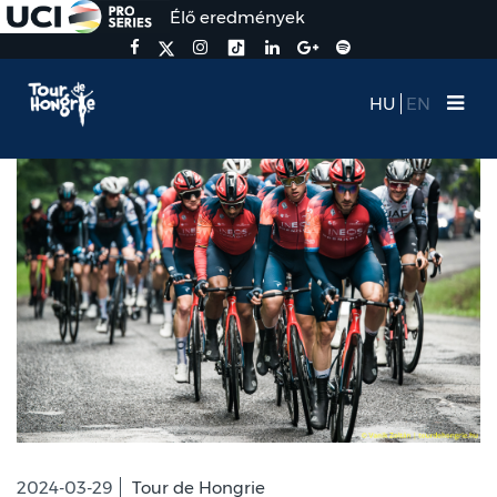
Élő eredmények
HU
EN
2024-03-29
Tour de Hongrie