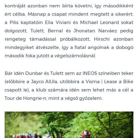
kontráját azonban nem bírta követni, így másodikként
ért célba. Másnap a csapat mindent megtett a sikerért:
a Pilis kaptatóin Elia Viviani és Michael Leonard sokat
dolgozott, Tulett, Bernal és Jhonatan Narváez pedig
rengeteg támadással próbálkozott, Hirschi azonban
mindegyiket átvészelte, így a fiatal angolnak a dobogó
második foka jutott a végelszámolásnál.
Bár idén Dunbar és Tulett sem az INEOS színeiben teker
(előbbire a Jayco AlUla, utóbbira a Visma | Lease a Bike
csapott le), a klub számára idén sem lehet más a cél a
Tour de Hongrie-n, mint a végső győzelem.