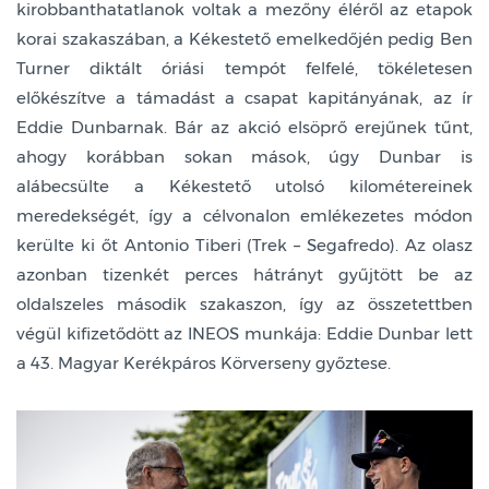
kirobbanthatatlanok voltak a mezőny éléről az etapok
korai szakaszában, a Kékestető emelkedőjén pedig Ben
Turner diktált óriási tempót felfelé, tökéletesen
előkészítve a támadást a csapat kapitányának, az ír
Eddie Dunbarnak. Bár az akció elsöprő erejűnek tűnt,
ahogy korábban sokan mások, úgy Dunbar is
alábecsülte a Kékestető utolsó kilométereinek
meredekségét, így a célvonalon emlékezetes módon
kerülte ki őt Antonio Tiberi (Trek – Segafredo). Az olasz
azonban tizenkét perces hátrányt gyűjtött be az
oldalszeles második szakaszon, így az összetettben
végül kifizetődött az INEOS munkája: Eddie Dunbar lett
a 43. Magyar Kerékpáros Körverseny győztese.