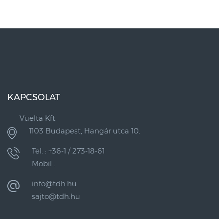
KAPCSOLAT
Vuelta Kft.
1103 Budapest, Hangár utca 10.
Tel. : +36-1 / 273-18-61
Mobil :
info@tdh.hu
sajto@tdh.hu