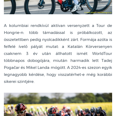
A kolumbiai rendkívül aktívan versenyzett a Tour de
Hongrie-n: több támadással is próbálkozott, az
összetettben pedig nyolcadikként zárt. Formája azóta is
felfelé ívelő pályát mutat: a Katalán Körversenyen
csaknem 3 év után állhatott ismét WorldTour
többnapos dobogójára, miután harmadik lett Tadej
Pogačar és Mikel Landa mögött. A 2024-es szezon egyik
legnagyobb kérdése, hogy visszatérhet-e még korábbi
sikerei szintjére.