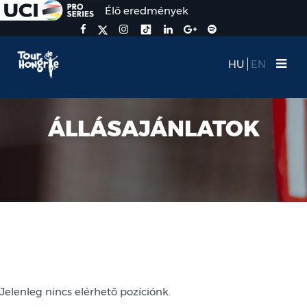
Élő eredmények
HU
EN
ÁLLÁSAJÁNLATOK
Jelenleg nincs elérhető pozíciónk.