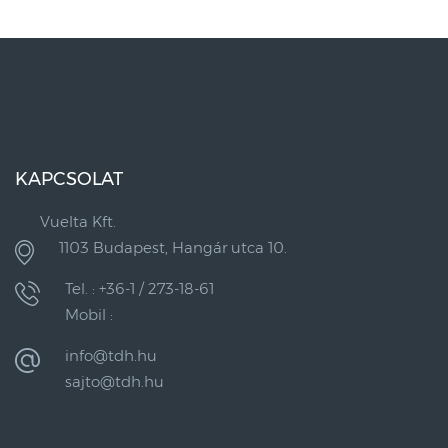
KAPCSOLAT
Vuelta Kft.
1103 Budapest, Hangár utca 10.
Tel. : +36-1 / 273-18-61
Mobil :
info@tdh.hu
sajto@tdh.hu