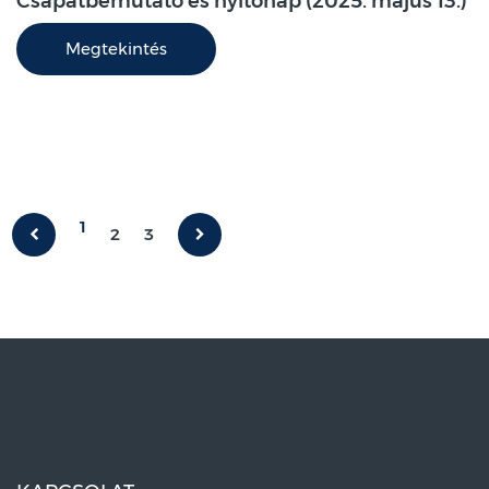
Csapatbemutató és nyitónap (2025. május 13.)
Megtekintés
1
2
3