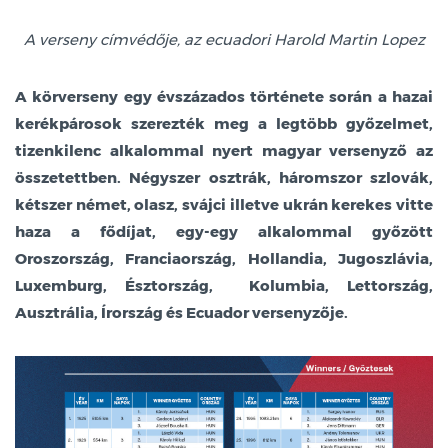
A verseny címvédője, az ecuadori Harold Martin Lopez
A körverseny egy évszázados története során a hazai
kerékpárosok szerezték meg a legtöbb győzelmet,
tizenkilenc alkalommal nyert magyar versenyző az
összetettben. Négyszer osztrák, háromszor szlovák,
kétszer német, olasz, svájci illetve ukrán kerekes vitte
haza a fődíjat, egy-egy alkalommal győzött
Oroszország, Franciaország, Hollandia, Jugoszlávia,
Luxemburg, Észtország, Kolumbia, Lettország,
Ausztrália, Írország és Ecuador versenyzője.