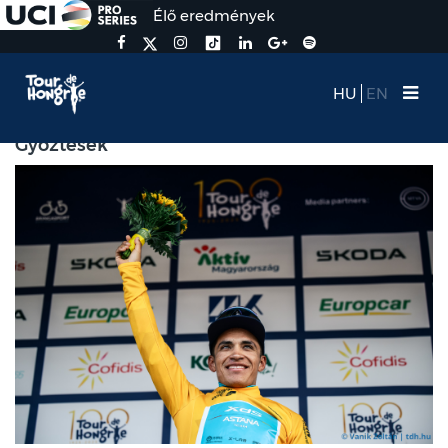
Élő eredmények
HU
EN
Győztesek