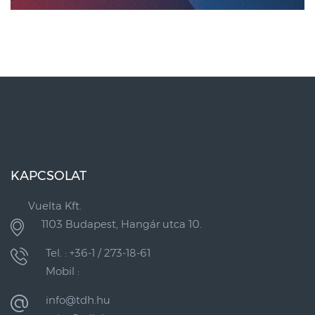
KAPCSOLAT
Vuelta Kft.
1103 Budapest, Hangár utca 10.
Tel. : +36-1 / 273-18-61
Mobil :
info@tdh.hu