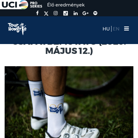
Élő eredmények
HU
EN
CSAPATBEMUTATÓ (2026.
MÁJUS 12.)