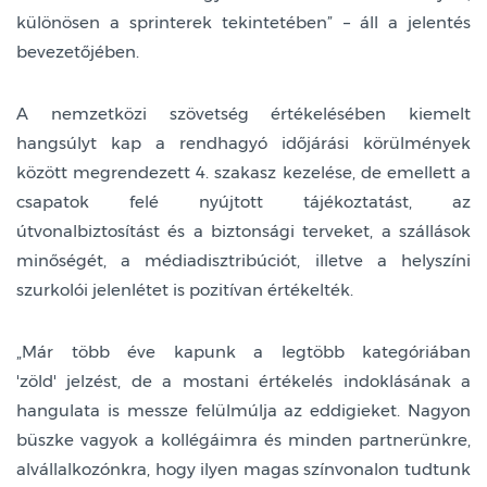
különösen a sprinterek tekintetében” – áll a jelentés
bevezetőjében.
A nemzetközi szövetség értékelésében kiemelt
hangsúlyt kap a rendhagyó időjárási körülmények
között megrendezett 4. szakasz kezelése, de emellett a
csapatok felé nyújtott tájékoztatást, az
útvonalbiztosítást és a biztonsági terveket, a szállások
minőségét, a médiadisztribúciót, illetve a helyszíni
szurkolói jelenlétet is pozitívan értékelték.
„Már több éve kapunk a legtöbb kategóriában
'zöld' jelzést, de a mostani értékelés indoklásának a
hangulata is messze felülmúlja az eddigieket. Nagyon
büszke vagyok a kollégáimra és minden partnerünkre,
alvállalkozónkra, hogy ilyen magas színvonalon tudtunk