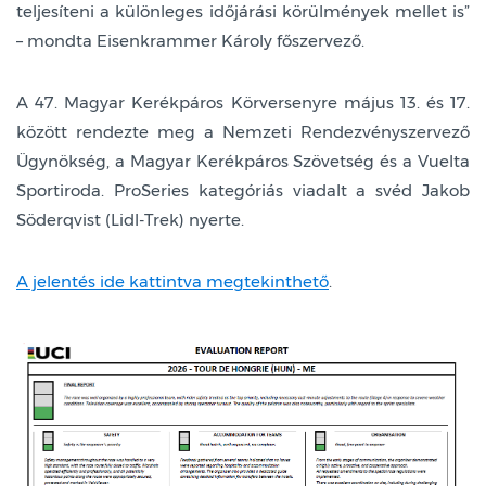
teljesíteni a különleges időjárási körülmények mellet is”
– mondta Eisenkrammer Károly főszervező.
A 47. Magyar Kerékpáros Körversenyre május 13. és 17.
között rendezte meg a Nemzeti Rendezvényszervező
Ügynökség, a Magyar Kerékpáros Szövetség és a Vuelta
Sportiroda. ProSeries kategóriás viadalt a svéd Jakob
Söderqvist (Lidl-Trek) nyerte.
A jelentés ide kattintva megtekinthető
.