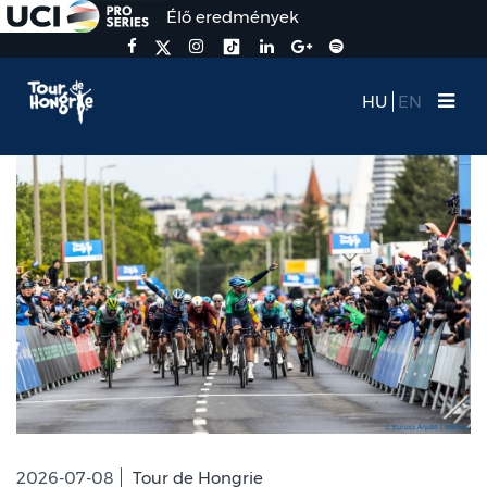
Élő eredmények
HU
EN
2026-07-08
Tour de Hongrie