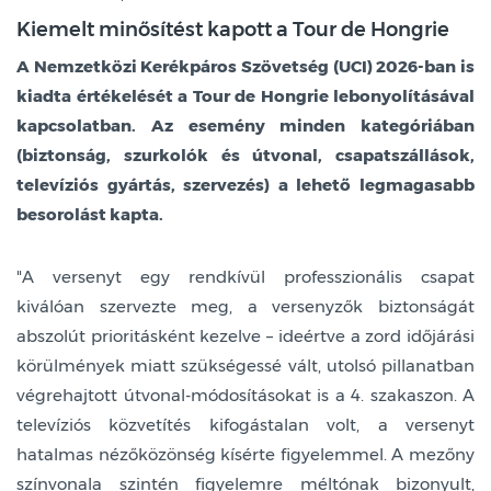
Kiemelt minősítést kapott a Tour de Hongrie
A Nemzetközi Kerékpáros Szövetség (UCI) 2026-ban is
kiadta értékelését a Tour de Hongrie lebonyolításával
kapcsolatban. Az esemény minden kategóriában
(biztonság, szurkolók és útvonal, csapatszállások,
televíziós gyártás, szervezés) a lehető legmagasabb
besorolást kapta.
"A versenyt egy rendkívül professzionális csapat
kiválóan szervezte meg, a versenyzők biztonságát
abszolút prioritásként kezelve – ideértve a zord időjárási
körülmények miatt szükségessé vált, utolsó pillanatban
végrehajtott útvonal-módosításokat is a 4. szakaszon. A
televíziós közvetítés kifogástalan volt, a versenyt
hatalmas nézőközönség kísérte figyelemmel. A mezőny
színvonala szintén figyelemre méltónak bizonyult,