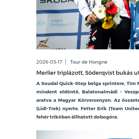
2026-05-17
Tour de Hongrie
Merlier triplázott, Söderqvist bukás 
A Soudal Quick-Step belga sprintere, Tim M
mindent eldöntő, Balatonalmádi - Veszp
aratva a Magyar Körversenyen. Az összet
(Lidl-Trek) nyerte. Fetter Erik (Team Unite
fehér trikóban állhatott dobogóra.