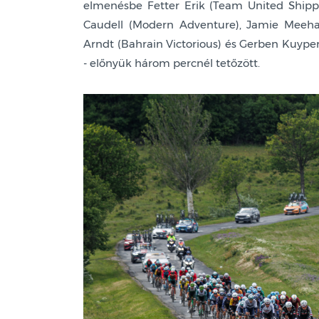
elmenésbe Fetter Erik (Team United Shippi
Caudell (Modern Adventure), Jamie Meehan (
Arndt (Bahrain Victorious) és Gerben Kuyper
- előnyük három percnél tetőzött.