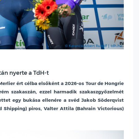
után nyerte a TdH-t
erlier ért célba elsőként a 2026-os Tour de Hongrie
rém szakaszán, ezzel harmadik szakaszgyőzelmét
ettet egy bukása ellenére a svéd Jakob Söderqvist
d Shipping) piros, Valter Attila (Bahrain Victorious)