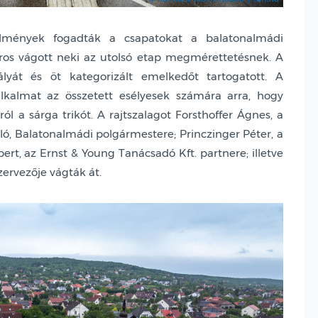
rülmények fogadták a csapatokat a balatonalmádi
ros vágott neki az utolsó etap megmérettetésnek. A
lyát és öt kategorizált emelkedőt tartogatott. A
alkalmat az összetett esélyesek számára arra, hogy
ról a sárga trikót. A rajtszalagot Forsthoffer Ágnes, a
ó, Balatonalmádi polgármestere; Princzinger Péter, a
bert, az Ernst & Young Tanácsadó Kft. partnere; illetve
ervezője vágták át.