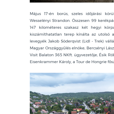
Május 17-én borús, szeles időjárási kö
Wesselényi Strandon. Összesen 99 kerékpá
147 kilométeres szakasz két hegyi körpá
kiszámíthatatlan terep kínálta az utolsó 
levegyék Jakob Söderqvist (Lidl - Trek) vállá
Magyar Országgyűlés elnöke; Bercsényi Lászl
Visit Balaton 365 NKft. ügyvezetője; Ésik Ró
Eisenkrammer Károly, a Tour de Hongrie fősz