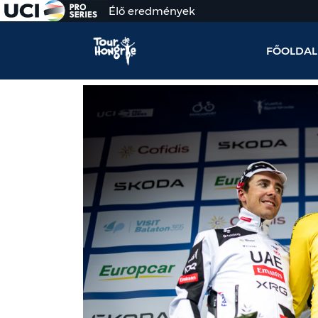
Élő eredmények
FŐOLDAL