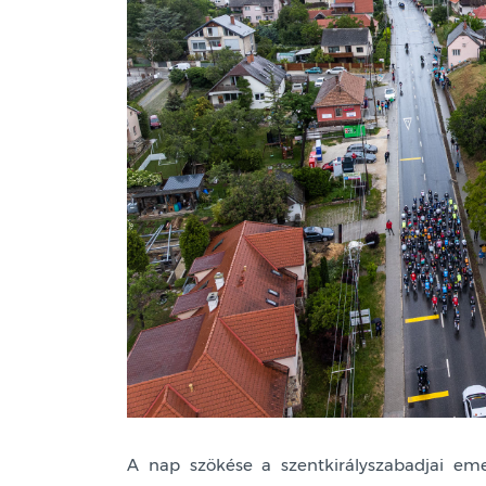
A nap szökése a szentkirályszabadjai eme