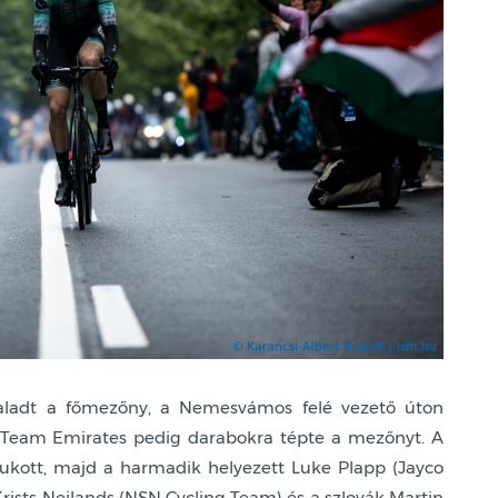
haladt a főmezőny, a Nemesvámos felé vezető úton
 Team Emirates pedig darabokra tépte a mezőnyt. A
bukott, majd a harmadik helyezett Luke Plapp (Jayco
Krists Neilands (NSN Cycling Team) és a szlovák Martin