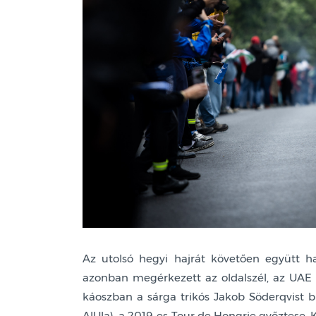
Az utolsó hegyi hajrát követően együtt 
azonban megérkezett az oldalszél, az UAE
káoszban a sárga trikós Jakob Söderqvist 
AlUla), a 2019-es Tour de Hongrie győztese, 