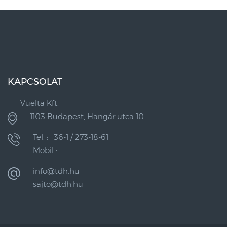
KAPCSOLAT
Vuelta Kft.
1103 Budapest, Hangár utca 10.
Tel. : +36-1 / 273-18-61
Mobil :
info@tdh.hu
sajto@tdh.hu