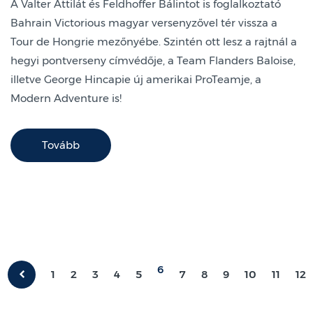
A Valter Attilát és Feldhoffer Bálintot is foglalkoztató
Bahrain Victorious magyar versenyzővel tér vissza a
Tour de Hongrie mezőnyébe. Szintén ott lesz a rajtnál a
hegyi pontverseny címvédője, a Team Flanders Baloise,
illetve George Hincapie új amerikai ProTeamje, a
Modern Adventure is!
Tovább
6
1
2
3
4
5
7
8
9
10
11
12