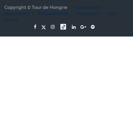
Copyright ©
Tour de Hongrie
Adatvédelmi
tájékoztató
Állásajánlatok
Kapcsolat
Régi
verzió