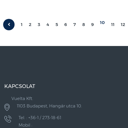
10
1
2
3
4
5
6
7
8
9
11
12
KAPCSOLAT
Vuelta Kft.
1103 Budapest, Hangár utca 10.
Tel. : +36-1 / 273-18-61
Mobil :