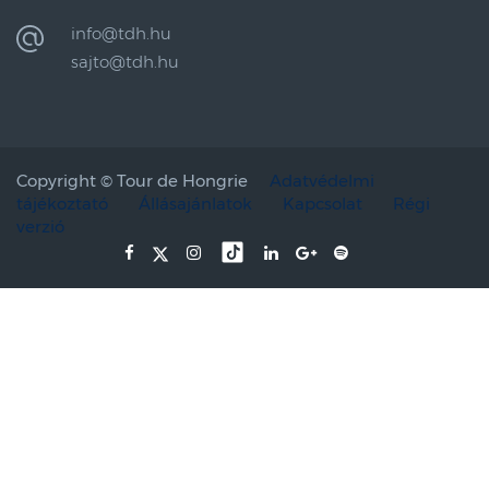
info@tdh.hu
sajto@tdh.hu
Copyright ©
Tour de Hongrie
Adatvédelmi
tájékoztató
Állásajánlatok
Kapcsolat
Régi
verzió