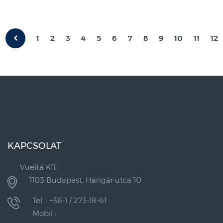
1
2
3
4
5
6
7
8
9
10
11
12
KAPCSOLAT
Vuelta Kft.
1103 Budapest, Hangár utca 10.
Tel. : +36-1 / 273-18-61
Mobil :