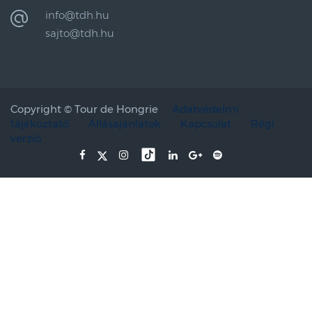
info@tdh.hu
sajto@tdh.hu
Copyright ©
Tour de Hongrie
Adatvédelmi
tájékoztató
Állásajánlatok
Kapcsolat
Régi
verzió