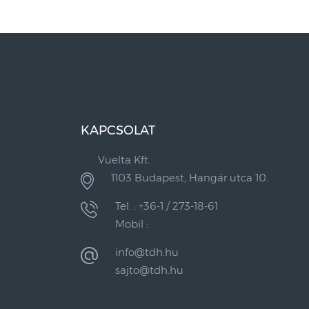
KAPCSOLAT
Vuelta Kft.
1103 Budapest, Hangár utca 10.
Tel. : +36-1 / 273-18-61
Mobil :
info@tdh.hu
sajto@tdh.hu