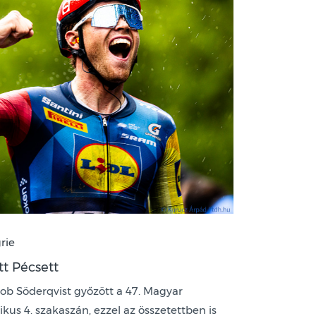
rie
tt Pécsett
akob Söderqvist győzött a 47. Magyar
kus 4. szakaszán, ezzel az összetettben is