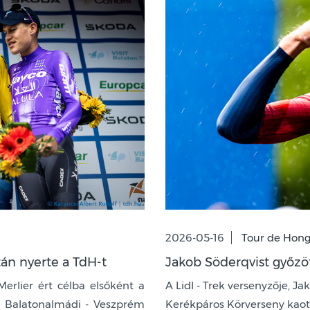
2026-05-16
Tour de Hong
tán nyerte a TdH-t
Jakob Söderqvist győzö
erlier ért célba elsőként a
A Lidl - Trek versenyzője, J
, Balatonalmádi - Veszprém
Kerékpáros Körverseny kaoti