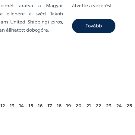
őzelmét aratva a Magyar
átvette a vezetést.
sa ellenére a svéd Jakob
Team United Shipping) piros,
Tovább
ban állhatott dobogóra.
12
13
14
15
16
17
18
19
20
21
22
23
24
25