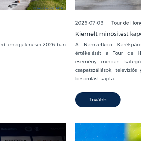
2026-07-08
Tour de Hon
Kiemelt minősítést kap
édiamegjelenései 2026-ban
A Nemzetközi Kerékpáro
értékelését a Tour de Ho
esemény minden kategóri
csapatszállások, televízió
besorolást kapta.
Tovább