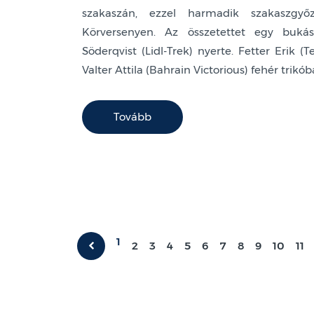
szakaszán, ezzel harmadik szakaszgy
Körversenyen. Az összetettet egy buká
Söderqvist (Lidl-Trek) nyerte. Fetter Erik (
Valter Attila (Bahrain Victorious) fehér trikó
Tovább
1
2
3
4
5
6
7
8
9
10
11