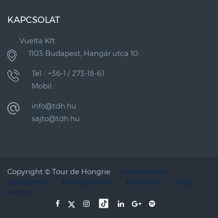
KAPCSOLAT
Vuelta Kft.
1103 Budapest, Hangár utca 10.
Tel. : +36-1 / 273-18-61
Mobil :
info@tdh.hu
sajto@tdh.hu
Copyright ©
Tour de Hongrie
Adatvédelmi
tájékoztató
Állásajánlatok
Kapcsolat
Régi
verzió