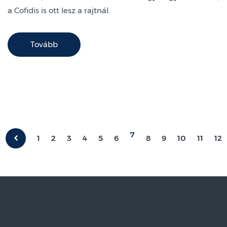
a Cofidis is ott lesz a rajtnál.
Tovább
7
1
2
3
4
5
6
8
9
10
11
12