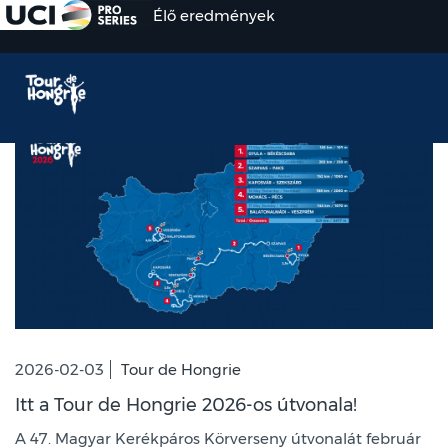
Élő eredmények
2026-02-03
Tour de Hongrie
Itt a Tour de Hongrie 2026-os útvonala!
A 47. Magyar Kerékpáros Körverseny útvonalát február