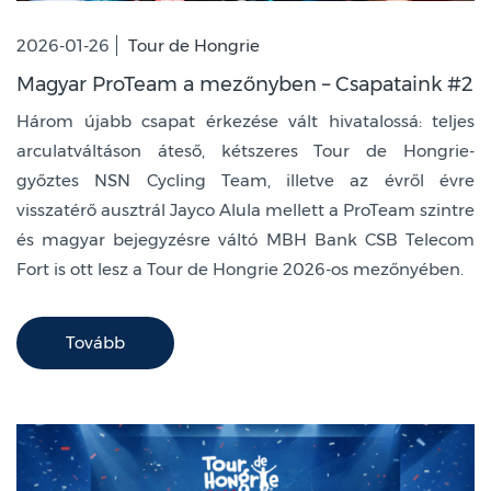
2026-01-26
Tour de Hongrie
Magyar ProTeam a mezőnyben – Csapataink #2
Három újabb csapat érkezése vált hivatalossá: teljes
arculatváltáson áteső, kétszeres Tour de Hongrie-
győztes NSN Cycling Team, illetve az évről évre
visszatérő ausztrál Jayco Alula mellett a ProTeam szintre
és magyar bejegyzésre váltó MBH Bank CSB Telecom
Fort is ott lesz a Tour de Hongrie 2026-os mezőnyében.
Tovább