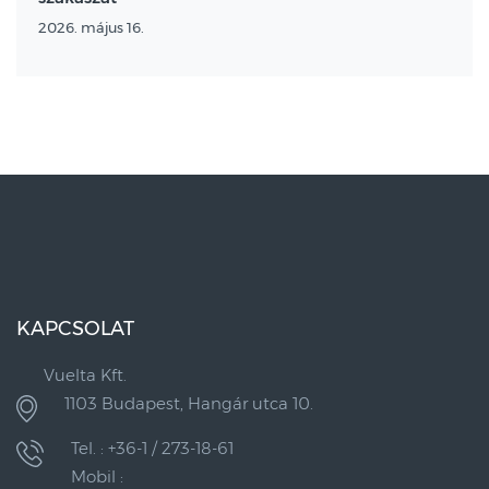
2026. május 16.
KAPCSOLAT
Vuelta Kft.
1103 Budapest, Hangár utca 10.
Tel. : +36-1 / 273-18-61
Mobil :