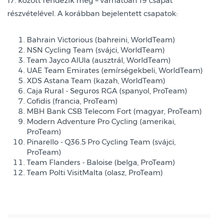
17. között rendezik meg – várhatóan 19 csapat
részvételével. A korábban bejelentett csapatok:
Bahrain Victorious (bahreini, WorldTeam)
NSN Cycling Team (svájci, WorldTeam)
Team Jayco AlUla (ausztrál, WorldTeam)
UAE Team Emirates (emírségekbeli, WorldTeam)
XDS Astana Team (kazah, WorldTeam)
Caja Rural - Seguros RGA (spanyol, ProTeam)
Cofidis (francia, ProTeam)
MBH Bank CSB Telecom Fort (magyar, ProTeam)
Modern Adventure Pro Cycling (amerikai,
ProTeam)
Pinarello - Q36.5 Pro Cycling Team (svájci,
ProTeam)
Team Flanders - Baloise (belga, ProTeam)
Team Polti VisitMalta (olasz, ProTeam)