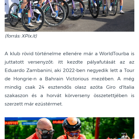
(forrás: XPix.it)
A klub rövid történelme ellenére már a WorldTourba is
juttatott versenyzőt: itt kezdte pályafutását az az
Eduardo Zambanini, aki 2022-ben negyedik lett a Tour
de Hongrie-n a Bahrain Victorious mezében. A még
mindig csak 24 esztendős olasz azóta Giro d'Italia
szakaszon és a horvát körverseny összetettjében is
szerzett már ezüstérmet.