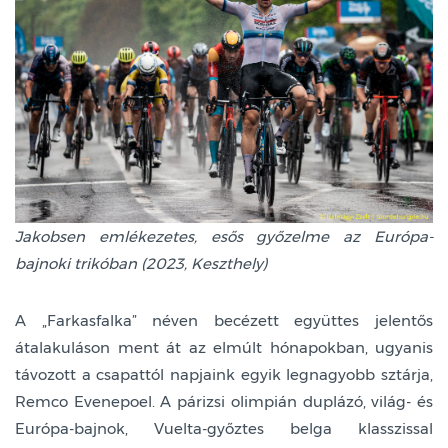
Jakobsen emlékezetes, esős győzelme az Európa-
bajnoki trikóban (2023, Keszthely)
A „Farkasfalka” néven becézett együttes jelentős
átalakuláson ment át az elmúlt hónapokban, ugyanis
távozott a csapattól napjaink egyik legnagyobb sztárja,
Remco Evenepoel. A párizsi olimpián duplázó, világ- és
Európa-bajnok, Vuelta-győztes belga klasszissal