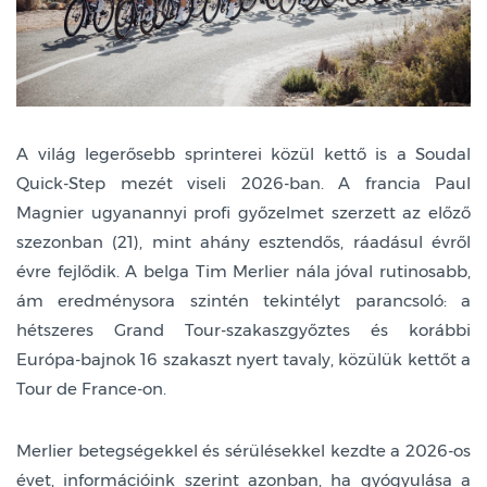
A világ legerősebb sprinterei közül kettő is a Soudal
Quick-Step mezét viseli 2026-ban. A francia Paul
Magnier ugyanannyi profi győzelmet szerzett az előző
szezonban (21), mint ahány esztendős, ráadásul évről
évre fejlődik. A belga Tim Merlier nála jóval rutinosabb,
ám eredménysora szintén tekintélyt parancsoló: a
hétszeres Grand Tour-szakaszgyőztes és korábbi
Európa-bajnok 16 szakaszt nyert tavaly, közülük kettőt a
Tour de France-on.
Merlier betegségekkel és sérülésekkel kezdte a 2026-os
évet, információink szerint azonban, ha gyógyulása a