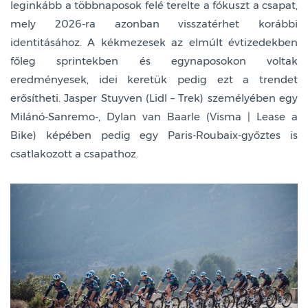
leginkább a többnaposok felé terelte a fókuszt a csapat,
mely 2026-ra azonban visszatérhet korábbi
identitásához. A kékmezesek az elmúlt évtizedekben
főleg sprintekben és egynaposokon voltak
eredményesek, idei keretük pedig ezt a trendet
erősítheti. Jasper Stuyven (Lidl – Trek) személyében egy
Milánó-Sanremo-, Dylan van Baarle (Visma | Lease a
Bike) képében pedig egy Paris-Roubaix-győztes is
csatlakozott a csapathoz.