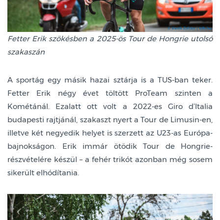
Fetter Erik szökésben a 2025-ös Tour de Hongrie utolsó
szakaszán
A sportág egy másik hazai sztárja is a TUS-ban teker.
Fetter Erik négy évet töltött ProTeam szinten a
Kométánál. Ezalatt ott volt a 2022-es Giro d’Italia
budapesti rajtjánál, szakaszt nyert a Tour de Limusin-en,
illetve két negyedik helyet is szerzett az U23-as Európa-
bajnokságon. Erik immár ötödik Tour de Hongrie-
részvételére készül – a fehér trikót azonban még sosem
sikerült elhódítania.