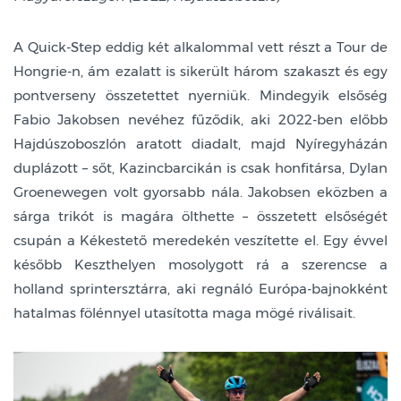
A Quick-Step eddig két alkalommal vett részt a Tour de
Hongrie-n, ám ezalatt is sikerült három szakaszt és egy
pontverseny összetettet nyerniük. Mindegyik elsőség
Fabio Jakobsen nevéhez fűződik, aki 2022-ben előbb
Hajdúszoboszlón aratott diadalt, majd Nyíregyházán
duplázott – sőt, Kazincbarcikán is csak honfitársa, Dylan
Groenewegen volt gyorsabb nála. Jakobsen eközben a
sárga trikót is magára ölthette – összetett elsőségét
csupán a Kékestető meredekén veszítette el. Egy évvel
később Keszthelyen mosolygott rá a szerencse a
holland sprintersztárra, aki regnáló Európa-bajnokként
hatalmas fölénnyel utasította maga mögé riválisait.