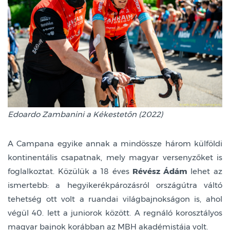
Edoardo Zambanini a Kékestetőn (2022)
A Campana egyike annak a mindössze három külföldi
kontinentális csapatnak, mely magyar versenyzőket is
foglalkoztat. Közülük a 18 éves
Révész Ádám
lehet az
ismertebb: a hegyikerékpározásról országútra váltó
tehetség ott volt a ruandai világbajnokságon is, ahol
végül 40. lett a juniorok között. A regnáló korosztályos
magyar bajnok korábban az MBH akadémistája volt.