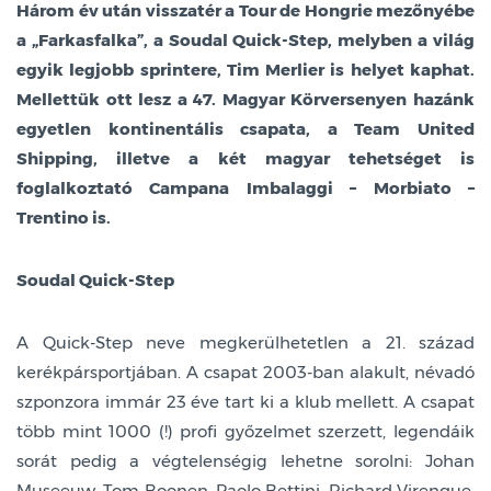
Három év után visszatér a Tour de Hongrie mezőnyébe
a „Farkasfalka”, a Soudal Quick-Step, melyben a világ
egyik legjobb sprintere, Tim Merlier is helyet kaphat.
Mellettük ott lesz a 47. Magyar Körversenyen hazánk
egyetlen kontinentális csapata, a Team United
Shipping, illetve a két magyar tehetséget is
foglalkoztató Campana Imbalaggi – Morbiato –
Trentino is.
Soudal Quick-Step
A Quick-Step neve megkerülhetetlen a 21. század
kerékpársportjában. A csapat 2003-ban alakult, névadó
szponzora immár 23 éve tart ki a klub mellett. A csapat
több mint 1000 (!) profi győzelmet szerzett, legendáik
sorát pedig a végtelenségig lehetne sorolni: Johan
Museeuw, Tom Boonen, Paolo Bettini, Richard Virenque,