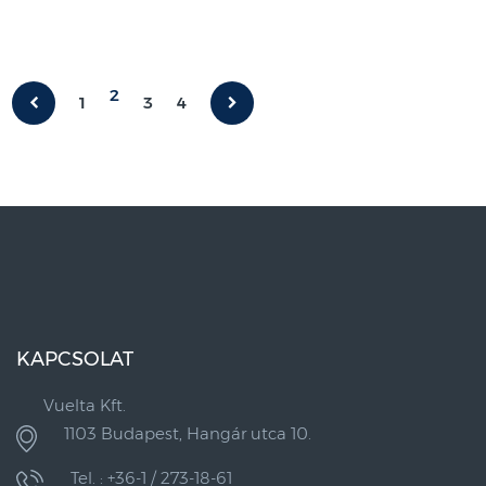
2
1
3
4
KAPCSOLAT
Vuelta Kft.
1103 Budapest, Hangár utca 10.
Tel. : +36-1 / 273-18-61