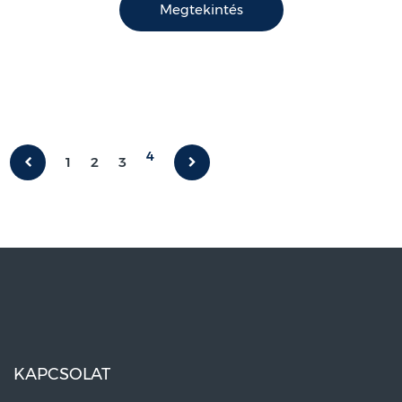
Megtekintés
4
1
2
3
KAPCSOLAT