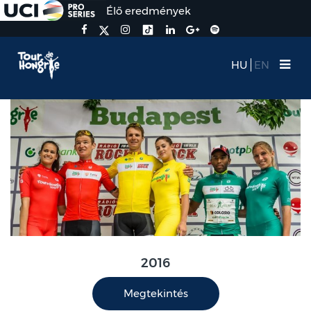
Élő eredmények
HU
EN
2016
Megtekintés