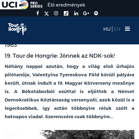
Élő eredmények
HU
EN
1963
19. Tour de Hongrie: Jönnek az NDK-sok!
Néhány nappal azután, hogy a világ első űrhajós
pilótanője, Valentyina Tyereskova Föld körüli pályára
került, útnak indult a 19. Magyar Körverseny mezőnye
is. A Béketáborból ezúttal is eljöttek a Német
Demokratikus Köztársaság versenyzői, azok közül is a
legerősebbek, így aztán többnyire róluk szólt a
hatnapos viadal. Szerencsére csak többnyire...