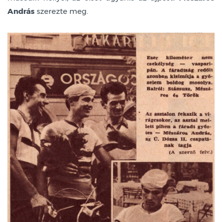
András
szerezte meg.