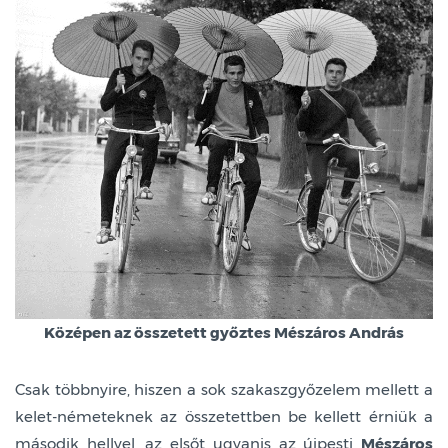
K
özépen az összetett győztes Mészáros András
Csak többnyire, hiszen a sok szakaszgyőzelem mellett a
kelet-németeknek az összetettben be kellett érniük a
második hellyel, az elsőt ugyanis az újpesti
Mészáros