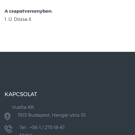
A csapatversenyben:
1. Ú. Dózsa II.
KAPCSOLAT
Vuelta Kft.
1103 Budapest, Hangár utca 10.
Tel. : +36-1 / 273-18-61