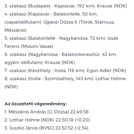
3. szakasz (Budapest - Kaposvár, 192 km): Krause (NDK)
4. szakasz (Kaposvár - Balatonlelle, 50 km,
csapatidőfutam): Újpesti Dózsa II. (Török, Stámusz,
Mészáros)
5. szakasz (Balatonlelle - Nagykanizsa, 72 km): Izsák
Ferenc (Mosoni Vasas)
6. szakasz (Nagykanizsa - Balatonkeresztúr, 42 km,
egyéni időfutam): Krause (NDK)
7. szakasz (Keszthely - Inota, 116 km): Egon Adler (NDK)
8. szakasz (Inota - Szombathely, 143 km): Lothar Höhne
(NDK)
Az összetett végeredmény:
1. Mészáros András (Ú. Dózsa) 22:49:58
2. Lothar Höhne (NDK) 22:50:18 (+0:20)
3. Juszkó János (BVSC) 22:52:52 (+2:54)