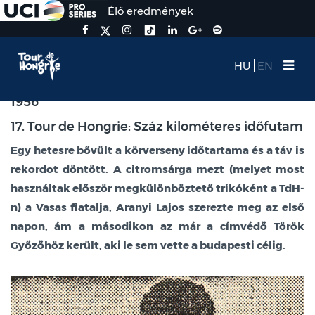
Élő eredmények
HU
EN
1956
17. Tour de Hongrie: Száz kilométeres időfutam
Egy hetesre bővült a körverseny időtartama és a táv is
rekordot döntött. A citromsárga mezt (melyet most
használtak először megkülönböztető trikóként a TdH-
n) a Vasas fiatalja, Aranyi Lajos szerezte meg az első
napon, ám a másodikon az már a címvédő Török
Győzőhöz került, aki le sem vette a budapesti célig.