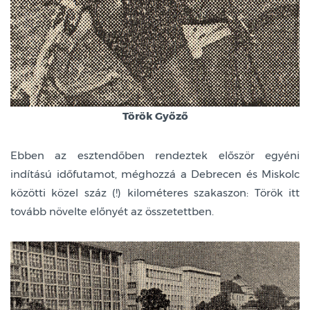
T
örök Győző
Ebben az esztendőben rendeztek először egyéni
indítású időfutamot, méghozzá a Debrecen és Miskolc
közötti közel száz (!) kilométeres szakaszon: Török itt
tovább növelte előnyét az összetettben.