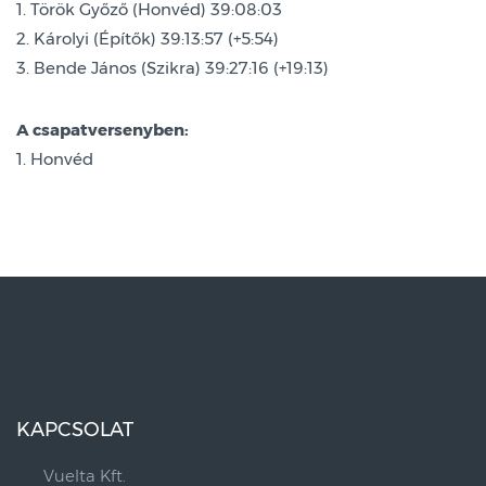
1. Török Győző (Honvéd) 39:08:03
2. Károlyi (Építők) 39:13:57 (+5:54)
3. Bende János (Szikra) 39:27:16 (+19:13)
A csapatversenyben:
1. Honvéd
KAPCSOLAT
Vuelta Kft.