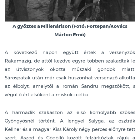
A győztes a Millenárison (Fotó: Fortepan/Kovács
Márton Ernő)
A következő napon együtt értek a versenyzők
Rakamazig, de attól kezdve egyre többen szakadtak le
az útviszonyok okozta műszaki gondok miatt.
Sárospatak után már csak huszonhat versenyző alkotta
az élbolyt, amelytől a román Sandru megszökött, s
végül ő ért elsőként a miskolci célba.
A harmadik szakaszon az első komolyabb szökés
Gyöngyösnél történt. A lengyel Salyga, az osztrák
Kellner és a magyar Kiss Károly négy perces előnyre tett
szert. Aszód és Gödöllő között felzárkóztak rájuk a