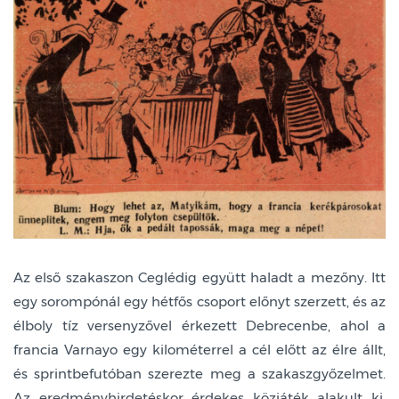
Az első szakaszon Ceglédig együtt haladt a mezőny. Itt
egy sorompónál egy hétfős csoport előnyt szerzett, és az
élboly tíz versenyzővel érkezett Debrecenbe, ahol a
francia Varnayo egy kilométerrel a cél előtt az élre állt,
és sprintbefutóban szerezte meg a szakaszgyőzelmet.
Az eredményhirdetéskor érdekes közjáték alakult ki,