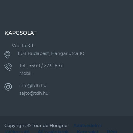
KAPCSOLAT
Vuelta Kft.
1103 Budapest, Hangár utca 10.
Tel. : +36-1 / 273-18-61
Mobil :
info@tdh.hu
sajto@tdh.hu
Copyright ©
Tour de Hongrie
Adatvédelmi
tájékoztató
Állásajánlatok
Kapcsolat
Régi