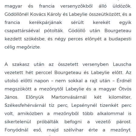
magyar és francia versenyzőkből álló üldözők.
Gödöllőnél Kovács Károly és Labeylie összeütközött, és a
francia kerékpárjának sérült kerekét egyik
csapattársáéval pótolták. Gödöllő után Bourgeteau
kezdett szökésbe, és négy perces előnyét a budapesti
célig megőrizte.
A szakasz után az összetett versenyben Lauscha
vezetett hét perccel Bourgeteau és Labeylie előtt. Az
utolsó előtti napon – nem sokkal a rajt után – Érdnél
megszökött a mezőnytől Labeylie és a magyar Ötvös
János. Előnyük Martonvásárnál két kilométer,
Székesfehérvárnál tíz perc, Lepsénynél tizenkét perc
volt, amiközben a mezőnyből több alkalommal is
sikertelenül próbálták befogni a vezető párost.
Fonyódnál eső, majd szélvihar érte a mezőnyt.