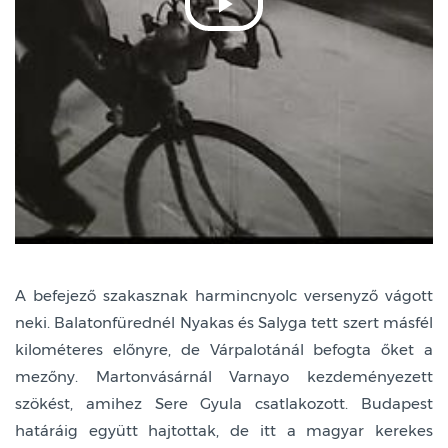
A befejező szakasznak harmincnyolc versenyző vágott
neki. Balatonfürednél Nyakas és Salyga tett szert másfél
kilométeres előnyre, de Várpalotánál befogta őket a
mezőny. Martonvásárnál Varnayo kezdeményezett
szökést, amihez Sere Gyula csatlakozott. Budapest
határáig együtt hajtottak, de itt a magyar kerekes