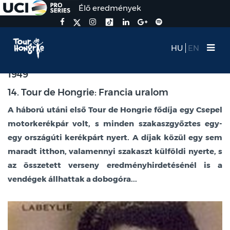
Élő eredmények
HU
EN
1949
14. Tour de Hongrie: Francia uralom
A háború utáni első Tour de Hongrie fődíja egy Csepel
motorkerékpár volt, s minden szakaszgyőztes egy-
egy országúti kerékpárt nyert. A díjak közül egy sem
maradt itthon, valamennyi szakaszt külföldi nyerte, s
az összetett verseny eredményhirdetésénél is a
vendégek állhattak a dobogóra...