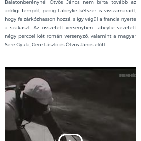
Balatonberénynél Ötvös János nem bírta tovább az
addigi tempót, pedig Labeylie kétszer is visszamaradt,
hogy felzárkózhasson hozzá, s így végül a francia nyerte
a szakaszt. Az összetett versenyben Labeylie vezetett
négy perccel két román versenyző, valamint a magyar
Sere Gyula, Gere László és Ötvös János előtt.