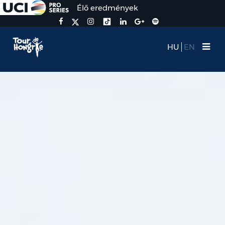
Élő eredmények
HU
EN