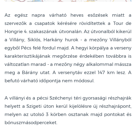
Az egész napra várható heves esőzések miatt a
szervezők a csapatok kérésére rövidítettek a Tour de
Hongrie 4. szakaszának útvonalán. Az útvonalból kikerül
a Villány, Siklós, Harkány hurok - a mezőny Villányból
egyből Pécs felé fordul majd. A hegyi körpálya a verseny
karakterisztikájának megőrzése érdekében továbbra is
változatlan marad - a mezőny négy alkalommal mássza
meg a Bárány utat. A versenytáv ezzel 147 km lesz. A
befutó várható időpontja nem módosul.
A villányi és a pécsi Széchenyi téri gyorsasági részhajrák
helyett a Szigeti úton kerül kijelölésre új részhajrápont,
melyen az utolsó 3 körben osztanak majd pontokat és
bónuszmásodperceket.