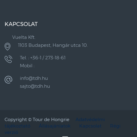
KAPCSOLAT
Vuelta Kft.
1103 Budapest, Hangár utca 10.
Tel. : +36-1 / 273-18-61
Mobil :
info@tdh.hu
sajto@tdh.hu
Copyright ©
Tour de Hongrie
Adatvédelmi
tájékoztató
Állásajánlatok
Kapcsolat
Régi
verzió