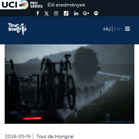
Élő eredmények
HU
EN
2026-05-16
Tour de Hongrie