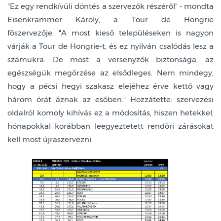
"Ez egy rendkívüli döntés a szervezők részéről" - mondta
Eisenkrammer Károly, a Tour de Hongrie
főszervezője. "A most kieső településeken is nagyon
várják a Tour de Hongrie-t, és ez nyilván csalódás lesz a
számukra. De most a versenyzők biztonsága, az
egészségük megőrzése az elsődleges. Nem mindegy,
hogy a pécsi hegyi szakasz elejéhez érve kettő vagy
három órát áznak az esőben." Hozzátette: szervezési
oldalról komoly kihívás ez a módosítás, hiszen hetekkel,
hónapokkal korábban leegyeztetett rendőri zárásokat
kell most újraszervezni.