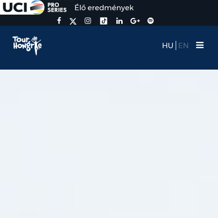
Élő eredmények
HU
EN