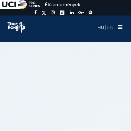
Élő eredmények
HU
EN