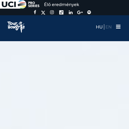
Élő eredmények
HU
EN