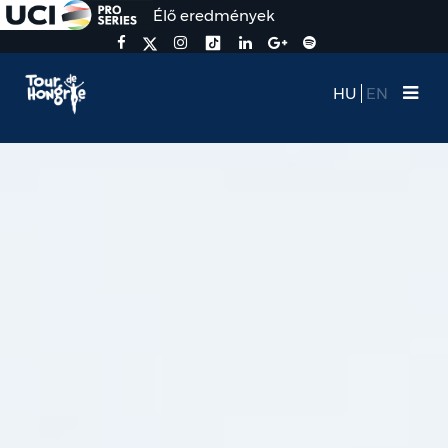
Élő eredmények
HU
EN