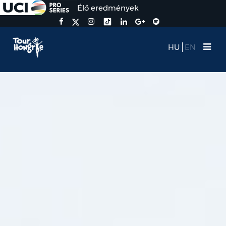
Élő eredmények
HU
EN