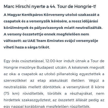
Marc Hirschi nyerte a 44. Tour de Hongrie-t!
A Magyar Kerékpáros Körverseny utolsó szakaszát a
csapatok és a versenyzők kérésére, a rossz időjárási
körülmények és pályaviszonyok miatt neutralizálták.
A verseny összetettje ennek megfelelően nem
változott: az UAE Team Emirates svájci versenyzője
viheti haza a sárga trikót.
Egy órás csúsztatással, 12:00-kor indult útnak a Tour de
Hongrie mezőnye Budapest utcáin. A késésnek megvolt
az oka: a csapatok az utolsó pillanatokig egyeztettek a
szervezőkkel az etap alakulását illetően. Végül a
neutralizálás mellett döntöttek: a versenytávot 8 körre
(75 km) rövidítették, törölték a részhajrákat, nem
hirdettek szakaszgyőztest, az összetett állását pedig az
egy nappal korábbinak megfelelően rögzítették.