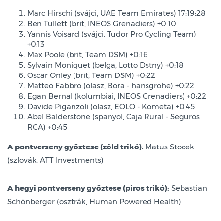
Marc Hirschi (svájci, UAE Team Emirates) 17:19:28
Ben Tullett (brit, INEOS Grenadiers) +0:10
Yannis Voisard (svájci, Tudor Pro Cycling Team)
+0:13
Max Poole (brit, Team DSM) +0:16
Sylvain Moniquet (belga, Lotto Dstny) +0:18
Oscar Onley (brit, Team DSM) +0:22
Matteo Fabbro (olasz, Bora - hansgrohe) +0:22
Egan Bernal (kolumbiai, INEOS Grenadiers) +0:22
Davide Piganzoli (olasz, EOLO - Kometa) +0:45
Abel Balderstone (spanyol, Caja Rural - Seguros
RGA) +0:45
A pontverseny győztese (zöld trikó):
Matus Stocek
(szlovák, ATT Investments)
A hegyi pontverseny győztese (piros trikó):
Sebastian
Schönberger (osztrák, Human Powered Health)