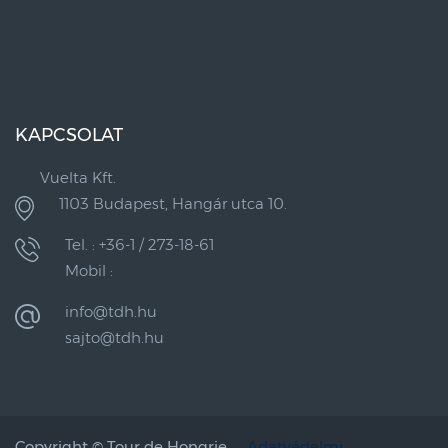
KAPCSOLAT
Vuelta Kft.
1103 Budapest, Hangár utca 10.
Tel. : +36-1 / 273-18-61
Mobil :
info@tdh.hu
sajto@tdh.hu
Copyright ©
Tour de Hongrie
Adatvédelmi