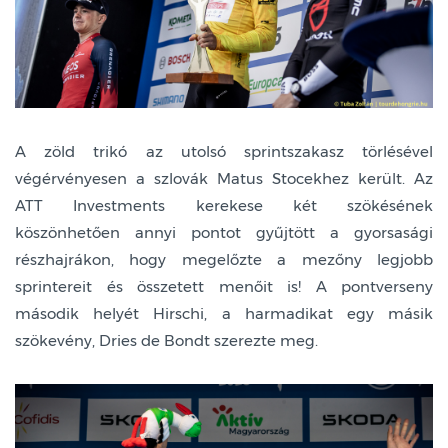
A zöld trikó az utolsó sprintszakasz törlésével
végérvényesen a szlovák Matus Stocekhez került. Az
ATT Investments kerekese két szökésének
köszönhetően annyi pontot gyűjtött a gyorsasági
részhajrákon, hogy megelőzte a mezőny legjobb
sprintereit és összetett menőit is! A pontverseny
második helyét Hirschi, a harmadikat egy másik
szökevény, Dries de Bondt szerezte meg.