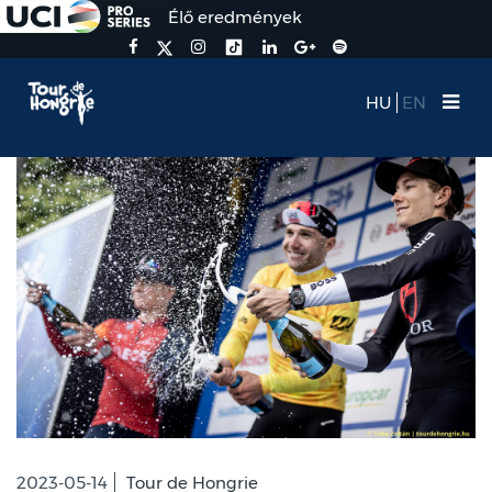
Élő eredmények
HU
EN
2023-05-14
Tour de Hongrie