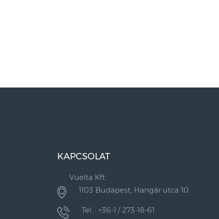
KAPCSOLAT
Vuelta Kft.
1103 Budapest, Hangár utca 10.
Tel. : +36-1 / 273-18-61