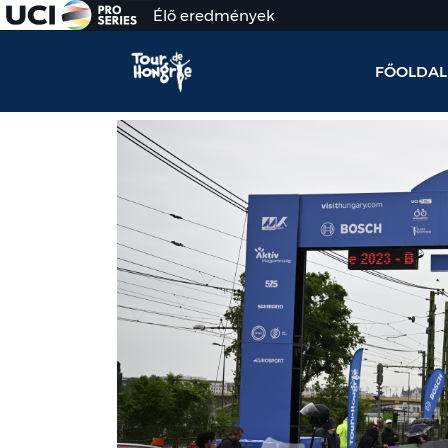
Élő eredmények
FŐOLDAL