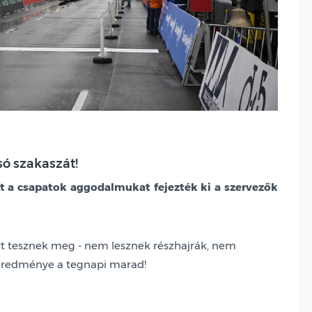
só szakaszát!
tt a csapatok aggodalmukat fejezték ki a szervezők
ört tesznek meg - nem lesznek részhajrák, nem
geredménye a tegnapi marad!