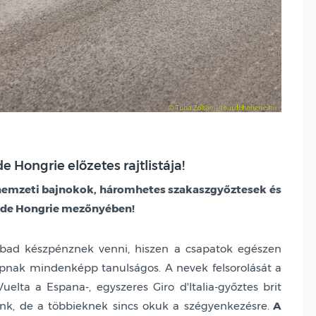
e Hongrie előzetes rajtlistája!
 nemzeti bajnokok, háromhetes szakaszgyőztesek és
 de Hongrie mezőnyében!
zabad készpénznek venni, hiszen a csapatok egészen
lapnak mindenképp tanulságos. A nevek felsorolását a
elta a Espana-, egyszeres Giro d'Italia-győztes brit
nk, de a többieknek sincs okuk a szégyenkezésre.
A