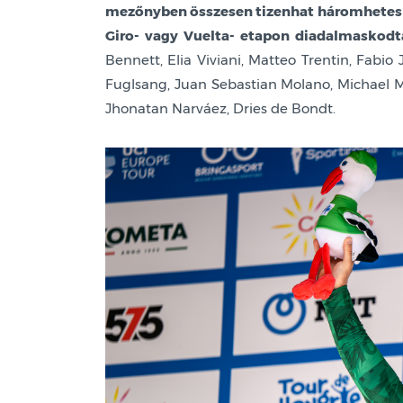
mezőnyben összesen tizenhat háromhetes s
Giro- vagy Vuelta- etapon diadalmaskodt
Bennett, Elia Viviani, Matteo Trentin, Fab
Fuglsang, Juan Sebastian Molano, Michael Mo
Jhonatan Narváez, Dries de Bondt.