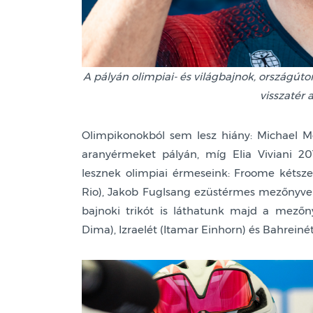
A pályán olimpiai- és világbajnok, országút
visszatér 
Olimpikonokból sem lesz hiány: Michael M
aranyérmeket pályán, míg Elia Viviani 2
lesznek olimpiai érmeseink: Froome kéts
Rio), Jakob Fuglsang ezüstérmes mezőnyve
bajnoki trikót is láthatunk majd a mezőn
Dima), Izraelét (Itamar Einhorn) és Bahrei