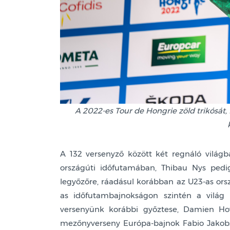
A 2022-es Tour de Hongrie zöld trikósát
A 132 versenyző között két regnáló világba
országúti időfutamában, Thibau Nys pedi
legyőzőre, ráadásul korábban az U23-as ors
as időfutambajnokságon szintén a világ l
versenyünk korábbi győztese, Damien Ho
mezőnyverseny Európa-bajnok Fabio Jakobs