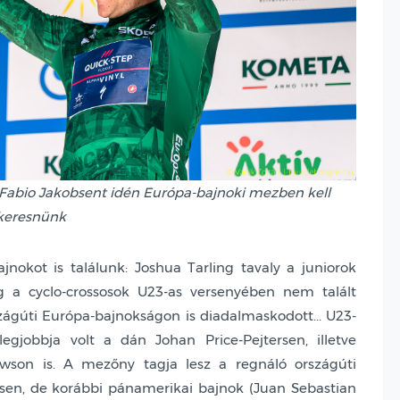
, Fabio Jakobsent idén Európa-bajnoki mezben kell
keresnünk
jnokot is találunk: Joshua Tarling tavaly a juniorok
g a cyclo-crossosok U23-as versenyében nem talált
zágúti Európa-bajnokságon is diadalmaskodott... U23-
egjobbja volt a dán Johan Price-Pejtersen, illetve
wson is. A mezőny tagja lesz a regnáló országúti
en, de korábbi pánamerikai bajnok (Juan Sebastian