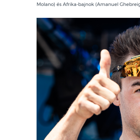
Molano) és Afrika-bajnok (Amanuel Ghebreigz