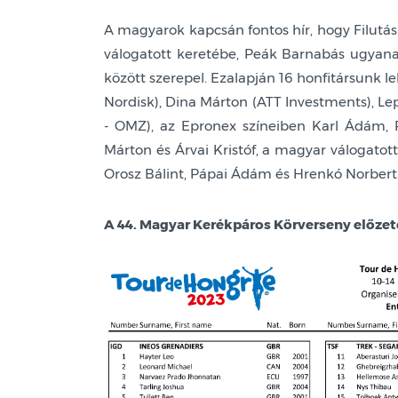
A magyarok kapcsán fontos hír, hogy Filutás
válogatott keretébe, Peák Barnabás ugyan
között szerepel. Ezalapján 16 honfitársunk le
Nordisk), Dina Márton (ATT Investments), Lep
- OMZ), az Epronex színeiben Karl Ádám, R
Márton és Árvai Kristóf, a magyar válogatottb
Orosz Bálint, Pápai Ádám és Hrenkó Norbert
A 44. Magyar Kerékpáros Körverseny előzetes