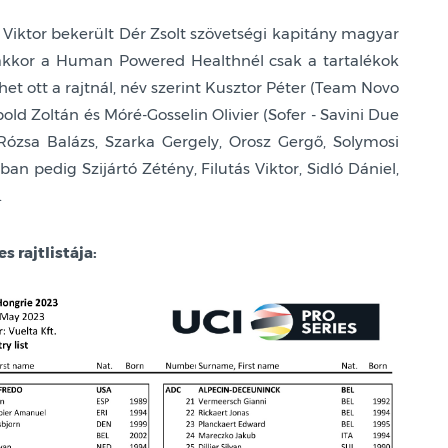
 Viktor bekerült Dér Zsolt szövetségi kapitány magyar
akkor a Human Powered Healthnél csak a tartalékok
het ott a rajtnál, név szerint Kusztor Péter (Team Novo
old Zoltán és Móré-Gosselin Olivier (Sofer - Savini Due
ózsa Balázs, Szarka Gergely, Orosz Gergő, Solymosi
an pedig Szijártó Zétény, Filutás Viktor, Sidló Dániel,
.
 rajtlistája: