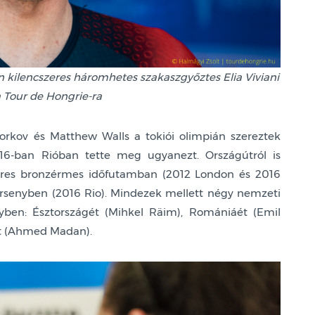
on kilencszeres háromhetes szakaszgyőztes Elia Viviani
a Tour de Hongrie-ra
orkov és Matthew Walls a tokiói olimpián szereztek
016-ban Rióban tette meg ugyanezt. Országútról is
zeres bronzérmes időfutamban (2012 London és 2016
rsenyben (2016 Rio). Mindezek mellett négy nemzeti
yben: Észtországét (Mihkel Räim), Romániáét (Emil
nét (Ahmed Madan).