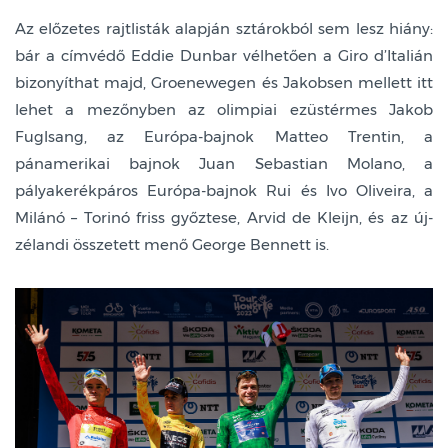
Az előzetes rajtlisták alapján sztárokból sem lesz hiány:
bár a címvédő Eddie Dunbar vélhetően a Giro d’Italián
bizonyíthat majd, Groenewegen és Jakobsen mellett itt
lehet a mezőnyben az olimpiai ezüstérmes Jakob
Fuglsang, az Európa-bajnok Matteo Trentin, a
pánamerikai bajnok Juan Sebastian Molano, a
pályakerékpáros Európa-bajnok Rui és Ivo Oliveira, a
Milánó – Torinó friss győztese, Arvid de Kleijn, és az új-
zélandi összetett menő George Bennett is.