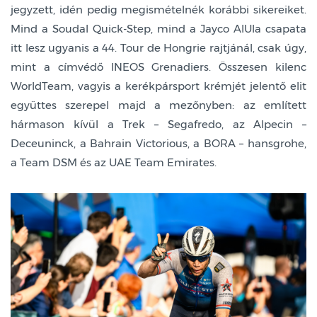
jegyzett, idén pedig megismételnék korábbi sikereiket.
Mind a Soudal Quick-Step, mind a Jayco AlUla csapata
itt lesz ugyanis a 44. Tour de Hongrie rajtjánál, csak úgy,
mint a címvédő INEOS Grenadiers. Összesen kilenc
WorldTeam, vagyis a kerékpársport krémjét jelentő elit
együttes szerepel majd a mezőnyben: az említett
hármason kívül a Trek – Segafredo, az Alpecin –
Deceuninck, a Bahrain Victorious, a BORA – hansgrohe,
a Team DSM és az UAE Team Emirates.