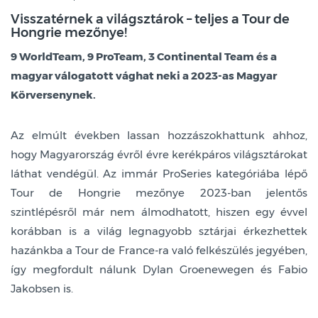
Visszatérnek a világsztárok – teljes a Tour de
Hongrie mezőnye!
9 WorldTeam, 9 ProTeam, 3 Continental Team és a
magyar válogatott vághat neki a 2023-as Magyar
Körversenynek.
Az elmúlt években lassan hozzászokhattunk ahhoz,
hogy Magyarország évről évre kerékpáros világsztárokat
láthat vendégül. Az immár ProSeries kategóriába lépő
Tour de Hongrie mezőnye 2023-ban jelentős
szintlépésről már nem álmodhatott, hiszen egy évvel
korábban is a világ legnagyobb sztárjai érkezhettek
hazánkba a Tour de France-ra való felkészülés jegyében,
így megfordult nálunk Dylan Groenewegen és Fabio
Jakobsen is.