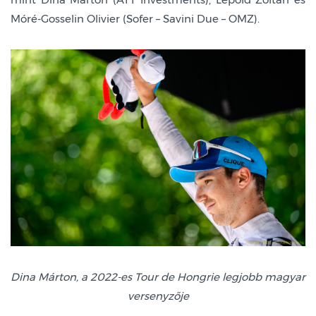
Móré-Gosselin Olivier (Sofer – Savini Due – OMZ).
Dina Márton, a 2022-es Tour de Hongrie legjobb magyar
versenyzője