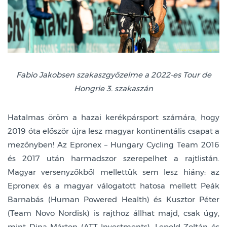
Fabio Jakobsen szakaszgyőzelme a 2022-es Tour de
Hongrie 3. szakaszán
Hatalmas öröm a hazai kerékpársport számára, hogy
2019 óta először újra lesz magyar kontinentális csapat a
mezőnyben! Az Epronex – Hungary Cycling Team 2016
és 2017 után harmadszor szerepelhet a rajtlistán.
Magyar versenyzőkből mellettük sem lesz hiány: az
Epronex és a magyar válogatott hatosa mellett Peák
Barnabás (Human Powered Health) és Kusztor Péter
(Team Novo Nordisk) is rajthoz állhat majd, csak úgy,
mint Dina Márton (ATT Investments), Lepold Zoltán és