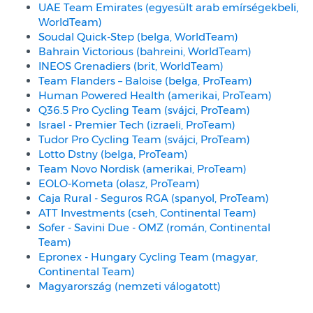
UAE Team Emirates (egyesült arab emírségekbeli,
WorldTeam)
Soudal Quick-Step (belga, WorldTeam)
Bahrain Victorious (bahreini, WorldTeam)
INEOS Grenadiers (brit, WorldTeam)
Team Flanders – Baloise (belga, ProTeam)
Human Powered Health (amerikai, ProTeam)
Q36.5 Pro Cycling Team (svájci, ProTeam)
Israel - Premier Tech (izraeli, ProTeam)
Tudor Pro Cycling Team (svájci, ProTeam)
Lotto Dstny (belga, ProTeam)
Team Novo Nordisk (amerikai, ProTeam)
EOLO-Kometa (olasz, ProTeam)
Caja Rural - Seguros RGA (spanyol, ProTeam)
ATT Investments (cseh, Continental Team)
Sofer - Savini Due - OMZ (román, Continental
Team)
Epronex - Hungary Cycling Team (magyar,
Continental Team)
Magyarország (nemzeti válogatott)