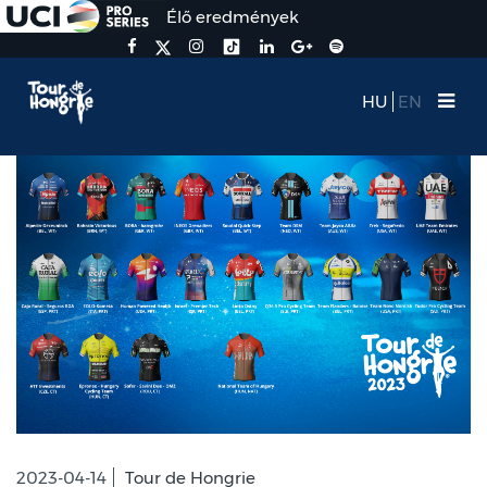
Élő eredmények
HU
EN
2023-04-14
Tour de Hongrie