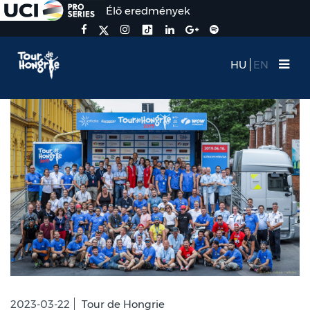
Élő eredmények
HU
EN
2023-03-22
Tour de Hongrie