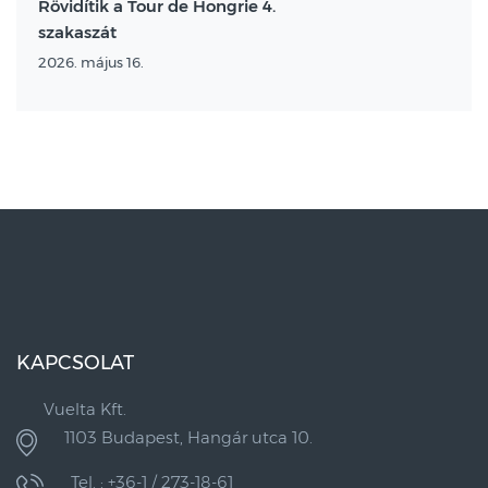
Rövidítik a Tour de Hongrie 4.
szakaszát
2026. május 16.
KAPCSOLAT
Vuelta Kft.
1103 Budapest, Hangár utca 10.
Tel. : +36-1 / 273-18-61