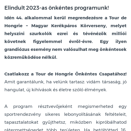
Elindult 2023-as önkéntes programunk!
Idén 44. alkalommal kerül megrendezésre a Tour de
Hongrie – Magyar Kerékpáros Körverseny, melyet
helyszíni szurkolók ezrei és tévénézők milliói
követnek figyelemmel évről-évre. Egy ilyen
grandiózus esemény nem valósulhat meg önkéntesek
közreműködése nélkül.
Csatlakozz a Tour de Hongrie Önkéntes Csapatához!
Amit garantálunk, ha velünk tartasz: vidám társaság, jó
hangulat, új kihívások és életre szóló élmények.
A program résztvevőjeként megismerheted egy
sportrendezvény sikeres lebonyolításának feltételeit,
tapasztalatokat gyűjthetsz, miközben kipróbálhatod
rátermettségedet több területen. Ha betöltötted 16.