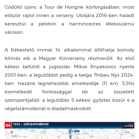
Gödöllő újonc a Tour de Hongrie körforgásában, most
először rajtol innen a verseny. Utoljára 2016-ben haladt
keresztül a peloton a harmincezres léleksszámú
városon.
A Kékestető immár 14. alkalommal állíthatja komoly
kihívás elé a Magyar Körverseny résztvevőit. Az első
kékesi befutót a jugoszláv Mikos Rnyakovics nyerte
2001-ben, a legutóbbit pedig a belga Thibau Nys 2024-
ben. Hazánk legnehezebb emelkedője (11 km; 5,5%)
kiemelkedő fontossággal bír az összetett
szempontjából: a legutóbbi 5 kékesi győztes közül 4 a
végelszámolásnál is diadalmaskodott.