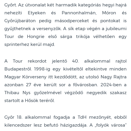
Győrt. Az útvonalat két harmadik kategóriás hegyi hajrá
nehezíti Etyeken és Pannonhalmán, Móron és
Győrújbaráton pedig másodperceket és pontokat is
gyűjthetnek a versenyzők. A sík etap végén a jubileumi
Tour de Hongrie első sárga trikója vélhetően egy
sprinterhez kerül majd.
A Tour rekordot jelentő 40. alkalommal rajtol
Budapestről. 1998-ig egy kivételtől eltekintve minden
Magyar Körverseny itt kezdődött, az utolsó Nagy Rajtra
azonban 27 éve került sor a fővárosban. 2024-ben a
Thibau Nys győzelmével végződő negyedik szakasz
startolt a Hősök teréről.
Győr 18. alkalommal fogadja a TdH mezőnyét, ebből
kilencedszer lesz befutó házigazdája. A „folyók városa”