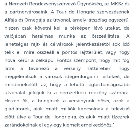
a Nemzeti Rendezvényszervező Ügynökség, az MKSz és
a partnervárosaink. A Tour de Hongrie szervezésének
Alfája és Omegája az útvonal, amely látszólag egyszerű,
hiszen csak követni kell a térképen lévő utakat, de
valójában hatalmas munka az összeállítása. A
lehetséges rajt- és célvárosok jelentkezésétől sok idő
telik el, mire összeáll a pontos rajtterület, vagy hogy
hová kerül a célkapu. Fontos szempont, hogy mit fog
látni a tévénéző a verseny hátterében, hogy
megjelenítsük a városok idegenforgalmi értékeit, de
mindenekelőtt az, hogy a lehető legbiztonságosabb
útvonalat jelöljük ki a nemzetközi mezőny számára.
Hiszen ők, a bringások a versenyünk hősei, azok a
gladiátorok, akik miatt milliók kapcsolnak a televízió
előtt ülve a Tour de Hongrie-ra, és akik miatt tízezrek
zarándokolnak el egy-egy kiemelt emelkedőhöz.”