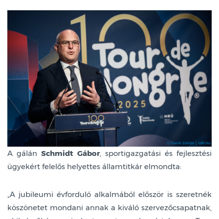
A gálán
Schmidt Gábor
, sportigazgatási és fejlesztési
ügyekért felelős helyettes államtitkár elmondta:
„A jubileumi évforduló alkalmából először is szeretnék
köszönetet mondani annak a kiváló szervezőcsapatnak,