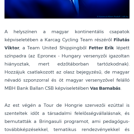
A helyszínen a magyar kontinentális csapatok
képviseletében a Karcag Cycling Team részéről
Filutás
Viktor
, a Team United Shippingből
Fetter
Erik
lépett
színpadra (az Epronex - Hungary versenyzői igazoltan
hiányoztak, mert edzőtáborban tartózkodnak).
Hozzájuk csatlakozott az olasz bejegyzésű, de magyar
névadó szponzorral és öt magyar versenyzővel felálló
MBH Bank Ballan CSB képviseletében
Vas Barnabás
.
Az est végén a Tour de Hongrie szervezői ezúttal is
szenteltek időt a társadalmi felelősségvállalásnak, és
bemutatták a Bringasuli programot, ami pedagógus-
továbbképzésekkel, tematikus rendezvényekkel és