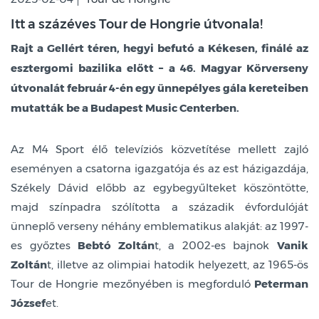
Itt a százéves Tour de Hongrie útvonala!
Rajt a Gellért téren, hegyi befutó a Kékesen, finálé az
esztergomi bazilika előtt – a 46. Magyar Körverseny
útvonalát február 4-én egy ünnepélyes gála kereteiben
mutatták be a Budapest Music Centerben.
Az M4 Sport élő televíziós közvetítése mellett zajló
eseményen a csatorna igazgatója és az est házigazdája,
Székely Dávid előbb az egybegyűlteket köszöntötte,
majd színpadra szólította a századik évfordulóját
ünneplő verseny néhány emblematikus alakját: az 1997-
es győztes
Bebtó Zoltán
t, a 2002-es bajnok
Vanik
Zoltán
t, illetve az olimpiai hatodik helyezett, az 1965-ös
Tour de Hongrie mezőnyében is megforduló
Peterman
József
et.