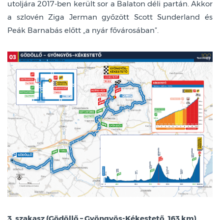
utoljára 2017-ben került sor a Balaton déli partán. Akkor
a szlovén Ziga Jerman győzött Scott Sunderland és
Peák Barnabás előtt „a nyár fővárosában”.
3. szakasz (Gödöllő – Gyöngyös-Kékestető, 163 km)