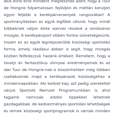
akik évről évre mindent megtesznek azért, hogy a Tour
de Hongrie folyamatosan fejlődjön és méltán kerüljön
egyre feljebb a kerékpárversenyek rangsorában! A
sportirányításban az egyik legfőbb célunk, hogy minél
többeknek váljon élete szerves részévé a rendszeres
mozgás. A kerékpársport ebben fontos szövetségesünk,
hiszen ez az egyik legnépszerűbb közösségi sportolási
forma, amely ráadásul abban is segít, hogy mozgás
közben felfedezzük hazánk értékeit. Remélem, hogy a
tavalyi év fantasztikus olimpiai eredményeinek és az
idei Tour de Hongrie-nak is köszönhetően még többen
csatlakoznak majd a kerékpárosok közösségéhez a
mindennapokban. Aki kedvet kap, azt pedig szeretettel
várjuk Sportoló Nemzet Programunkban is, ahol
tagjaink nemcsak edzési tippekkel lehetnek
gazdagabbak, de kedvezményes sportolási lehetőségek
és remek közösségi sportprogramok is várnak minden