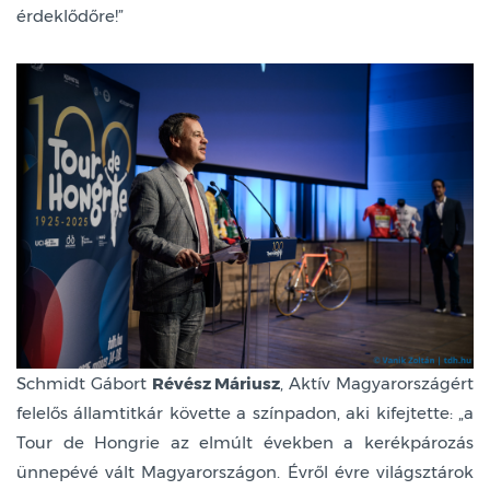
érdeklődőre!”
Schmidt Gábort
Révész Máriusz
, Aktív Magyarországért
felelős államtitkár követte a színpadon, aki kifejtette:
„
a
Tour de Hongrie az elmúlt években a kerékpározás
ünnepévé vált Magyarországon. Évről évre világsztárok