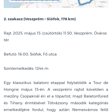
2. szakasz (Veszprém – Siófok, 178 km)
Rajt: 2025. május 15. (csütörtök) 11:50, Veszprém, Óváros
tér
Befutó: 16:00, Siófok, Fő utca
Szintemelkedés: 1244 m
Egy klasszikus balatoni etappal folytatódik a Tour de
Hongrie május 15-én. A veszprémi rajtot követően a
mezőny Csopaknál éri el a tópartot, majd Balatonfüred
és Tihany érintésével Tótvázsony második kategóriás
emelkedőjére fordul, hogy aztán Nemesvámos felől