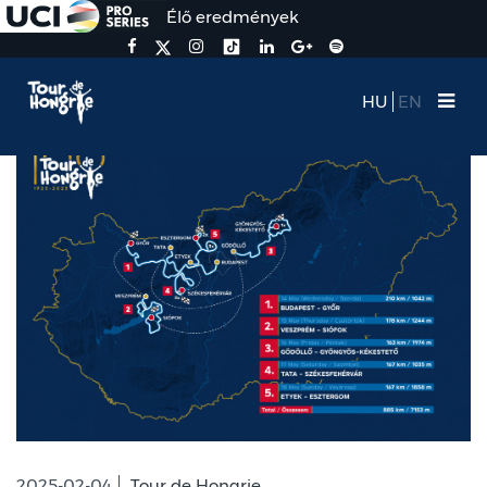
Élő eredmények
HU
EN
2025-02-04
Tour de Hongrie