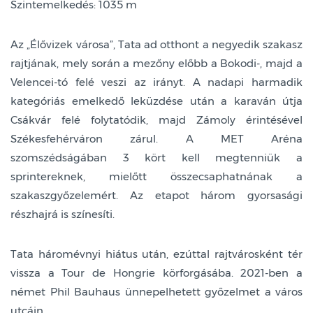
Szintemelkedés: 1035 m
Az „Élővizek városa”, Tata ad otthont a negyedik szakasz
rajtjának, mely során a mezőny előbb a Bokodi-, majd a
Velencei-tó felé veszi az irányt. A nadapi harmadik
kategóriás emelkedő leküzdése után a karaván útja
Csákvár felé folytatódik, majd Zámoly érintésével
Székesfehérváron zárul. A MET Aréna
szomszédságában 3 kört kell megtenniük a
sprintereknek, mielőtt összecsaphatnának a
szakaszgyőzelemért. Az etapot három gyorsasági
részhajrá is színesíti.
Tata háromévnyi hiátus után, ezúttal rajtvárosként tér
vissza a Tour de Hongrie körforgásába. 2021-ben a
német Phil Bauhaus ünnepelhetett győzelmet a város
utcáin.