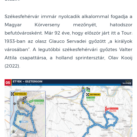
Székesfehérvár immár nyolcadik alkalommal fogadja a
Magyar Körverseny mezőnyét, hatodszor
befutóvárosként. Már 92 éve, hogy először járt itt a Tour:
1933-ban az olasz Glauco Servadei győzött „a királyok
városában”. A legutóbbi székesfehérvári győztes Valter
Attila csapattársa, a holland sprintersztár, Olav Kooij
(2022).