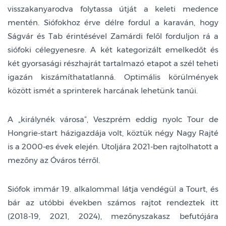
visszakanyarodva folytassa útját a keleti medence
mentén. Siófokhoz érve délre fordul a karaván, hogy
Ságvár és Tab érintésével Zamárdi felől forduljon rá a
siófoki célegyenesre. A két kategorizált emelkedőt és
két gyorsasági részhajrát tartalmazó etapot a szél teheti
igazán kiszámíthatatlanná. Optimális körülmények
között ismét a sprinterek harcának lehetünk tanúi.
A „királynék városa”, Veszprém eddig nyolc Tour de
Hongrie-start házigazdája volt, köztük négy Nagy Rajté
is a 2000-es évek elején. Utoljára 2021-ben rajtolhatott a
mezőny az Óváros térről.
Siófok immár 19. alkalommal látja vendégül a Tourt, és
bár az utóbbi években számos rajtot rendeztek itt
(2018-19, 2021, 2024), mezőnyszakasz befutójára