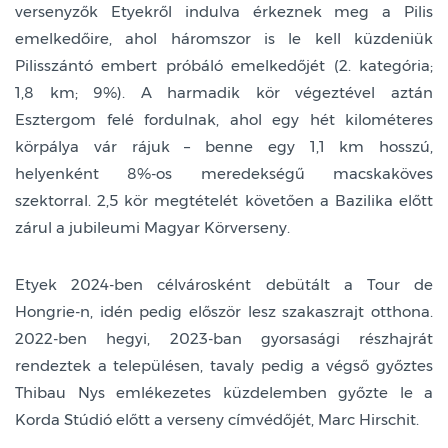
versenyzők Etyekről indulva érkeznek meg a Pilis
emelkedőire, ahol háromszor is le kell küzdeniük
Pilisszántó embert próbáló emelkedőjét (2. kategória;
1,8 km; 9%). A harmadik kör végeztével aztán
Esztergom felé fordulnak, ahol egy hét kilométeres
körpálya vár rájuk – benne egy 1,1 km hosszú,
helyenként 8%-os meredekségű macskaköves
szektorral. 2,5 kör megtételét követően a Bazilika előtt
zárul a jubileumi Magyar Körverseny.
Etyek 2024-ben célvárosként debütált a Tour de
Hongrie-n, idén pedig először lesz szakaszrajt otthona.
2022-ben hegyi, 2023-ban gyorsasági részhajrát
rendeztek a településen, tavaly pedig a végső győztes
Thibau Nys emlékezetes küzdelemben győzte le a
Korda Stúdió előtt a verseny címvédőjét, Marc Hirschit.