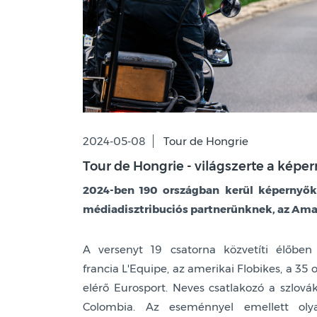
2024-05-08
Tour de Hongrie
Tour de Hongrie - világszerte a képe
2024-ben 190 országban kerül képernyők
médiadisztribuciós partnerünknek, az Ama
A versenyt 19 csatorna közvetíti élőbe
francia L'Equipe, az amerikai Flobikes, a 3
elérő Eurosport. Neves csatlakozó a szlov
Colombia. Az eseménnyel emellett olya