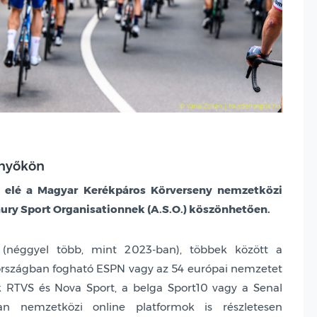
rnyőkön
 elé a Magyar Kerékpáros Körverseny nemzetközi
ury Sport Organisationnek (A.S.O.) köszönhetően.
n (néggyel több, mint 2023-ban), többek között a
5 országban fogható ESPN vagy az 54 európai nemzetet
ák RTVS és Nova Sport, a belga Sport10 vagy a Senal
n nemzetközi online platformok is részletesen