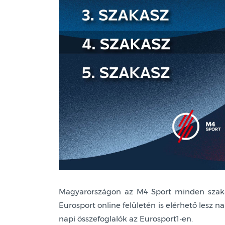
Magyarországon az M4 Sport minden szakasz
Eurosport online felületén is elérhető lesz 
napi összefoglalók az Eurosport1-en.