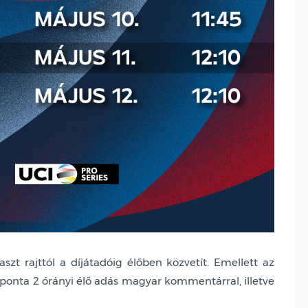
t rajttól a díjátadóig élőben közvetít. Emellett az
naponta 2 órányi élő adás magyar kommentárral, illetve