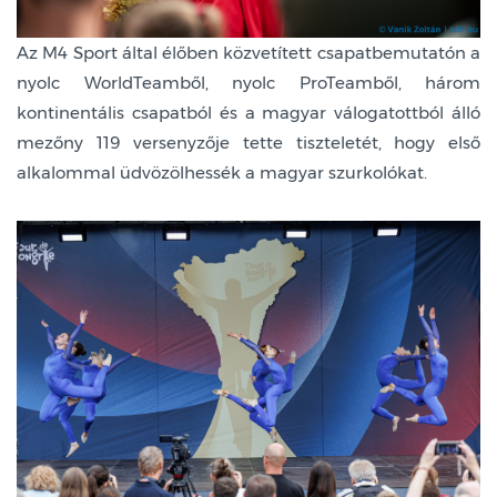
Az M4 Sport által élőben közvetített csapatbemutatón a
nyolc WorldTeamből, nyolc ProTeamből, három
kontinentális csapatból és a magyar válogatottból álló
mezőny 119 versenyzője tette tiszteletét, hogy első
alkalommal üdvözölhessék a magyar szurkolókat.