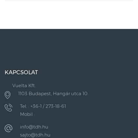
KAPCSOLAT
Vuelta Kft.
1103 Budapest, Hangár utca 10.
Tel. : +36-1 / 273-18-61
Mobil :
info@tdh.hu
sajto@tdh.hu