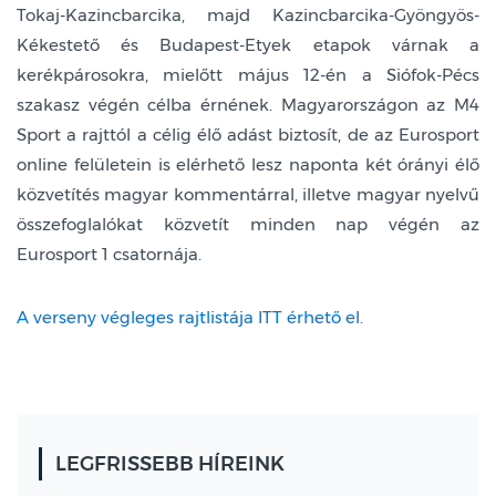
Tokaj-Kazincbarcika, majd Kazincbarcika-Gyöngyös-
Kékestető és Budapest-Etyek etapok várnak a
kerékpárosokra, mielőtt május 12-én a Siófok-Pécs
szakasz végén célba érnének. Magyarországon az M4
Sport a rajttól a célig élő adást biztosít, de az Eurosport
online felületein is elérhető lesz naponta két órányi élő
közvetítés magyar kommentárral, illetve magyar nyelvű
összefoglalókat közvetít minden nap végén az
Eurosport 1 csatornája.
A verseny végleges rajtlistája ITT érhető el.
LEGFRISSEBB HÍREINK