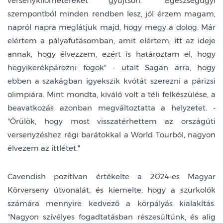
versenykilométereket gyűjtsön. "Egészségügyi
szempontból minden rendben lesz, jól érzem magam,
napról napra meglátjuk majd, hogy megy a dolog. Már
elértem a pályafutásomban, amit elértem, itt az ideje
annak, hogy élvezzem, ezért is határoztam el, hogy
hegyikerékpározni fogok" - utalt Sagan arra, hogy
ebben a szakágban igyekszik kvótát szerezni a párizsi
olimpiára. Mint mondta, kiváló volt a téli felkészülése, a
beavatkozás azonban megváltoztatta a helyzetet. -
"Örülök, hogy most visszatérhettem az országúti
versenyzéshez régi barátokkal a World Tourból, nagyon
élvezem az ittlétet."
Cavendish pozitívan értékelte a 2024-es Magyar
Körverseny útvonalát, és kiemelte, hogy a szurkolók
számára mennyire kedvező a körpályás kialakítás.
"Nagyon szívélyes fogadtatásban részesültünk, és alig