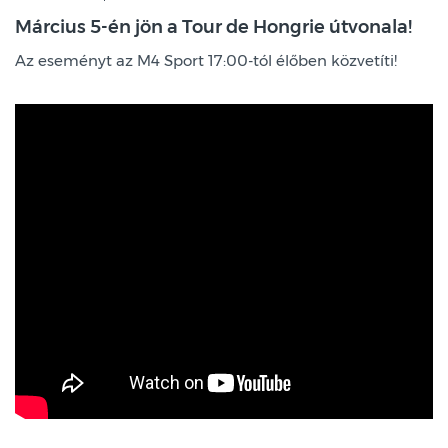
Március 5-én jön a Tour de Hongrie útvonala!
Az eseményt az M4 Sport 17:00-tól élőben közvetíti!