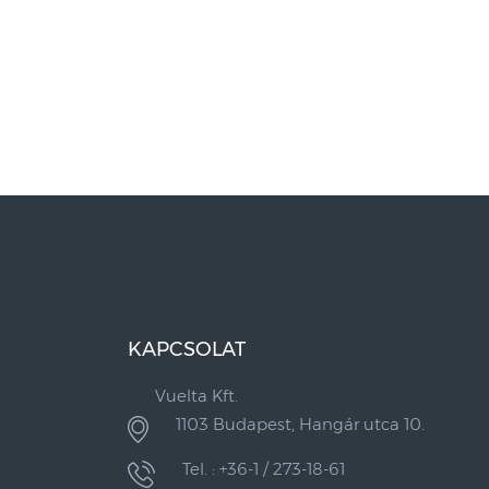
KAPCSOLAT
Vuelta Kft.
1103 Budapest, Hangár utca 10.
Tel. : +36-1 / 273-18-61