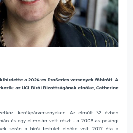
ihirdette a 2024-es ProSeries versenyek főbíróit. A
kezik: az UCI Bírói Bizottságának elnöke, Catherine
zetközi kerékpárversenyeken. Az elmúlt 32 évben
pián és egy olimpián vett részt – a 2008-as pekingi
yek során a bírói testület elnöke volt. 2017 óta a