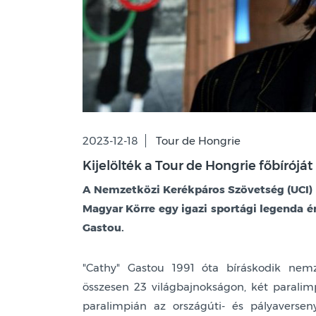
2023-12-18
Tour de Hongrie
Kijelölték a Tour de Hongrie főbíróját
A Nemzetközi Kerékpáros Szövetség (UCI) k
Magyar Körre egy igazi sportági legenda ér
Gastou.
"Cathy" Gastou 1991 óta bíráskodik nem
összesen 23 világbajnokságon, két paralim
paralimpián az országúti- és pályaversen