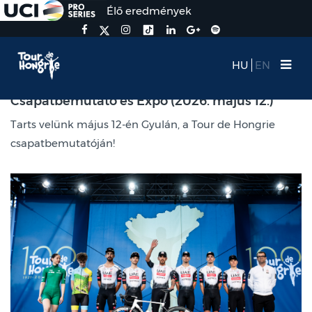
Élő eredmények
HU
EN
Csapatbemutató és Expo (2026. május 12.)
Tarts velünk május 12-én Gyulán, a Tour de Hongrie
csapatbemutatóján!