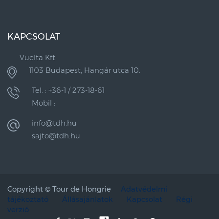
KAPCSOLAT
Vuelta Kft.
1103 Budapest, Hangár utca 10.
Tel. : +36-1 / 273-18-61
Mobil :
info@tdh.hu
sajto@tdh.hu
Copyright ©
Tour de Hongrie
Adatvédelmi
tájékoztató
Állásajánlatok
Kapcsolat
Régi
verzió