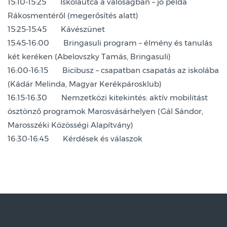
15:10-15:25 Iskolautca a valóságban – jó példa
Rákosmentéről (megerősítés alatt)
15:25-15:45 Kávészünet
15:45-16:00 Bringasuli program – élmény és tanulás
két keréken (Abelovszky Tamás, Bringasuli)
16:00-16:15 Bicibusz – csapatban csapatás az iskolába
(Kádár Melinda, Magyar Kerékpárosklub)
16:15-16:30 Nemzetközi kitekintés: aktív mobilitást
ösztönző programok Marosvásárhelyen (Gál Sándor,
Marosszéki Közösségi Alapítvány)
16:30-16:45 Kérdések és válaszok