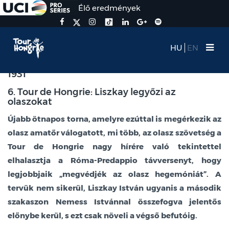
Élő eredmények
HU
EN
1931
6. Tour de Hongrie: Liszkay legyőzi az
olaszokat
Újabb ötnapos torna, amelyre ezúttal is megérkezik az
olasz amatőr válogatott, mi több, az olasz szövetség a
Tour de Hongrie nagy hírére való tekintettel
elhalasztja a Róma-Predappio távversenyt, hogy
legjobbjaik „megvédjék az olasz hegemóniát”. A
tervük nem sikerül, Liszkay István ugyanis a második
szakaszon Nemess Istvánnal összefogva jelentős
előnybe kerül, s ezt csak növeli a végső befutóig.