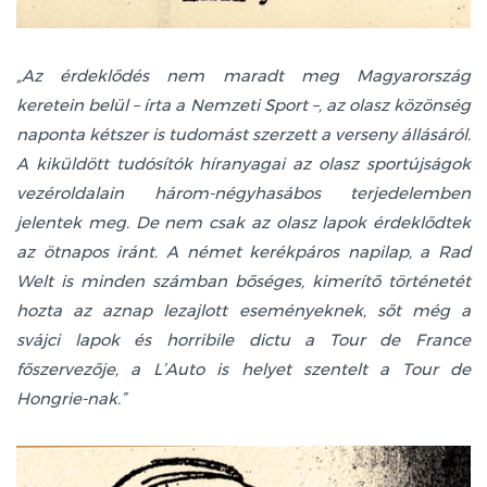
„Az érdeklődés nem maradt meg Magyarország
keretein belül – írta a Nemzeti Sport –, az olasz közönség
naponta kétszer is tudomást szerzett a verseny állásáról.
A kiküldött tudósítók híranyagai az olasz sportújságok
vezéroldalain három-négyhasábos terjedelemben
jelentek meg. De nem csak az olasz lapok érdeklődtek
az ötnapos iránt. A német kerékpáros napilap, a Rad
Welt is minden számban bőséges, kimerítő történetét
hozta az aznap lezajlott eseményeknek, sőt még a
svájci lapok és horribile dictu a Tour de France
főszervezője, a L’Auto is helyet szentelt a Tour de
Hongrie-nak.”