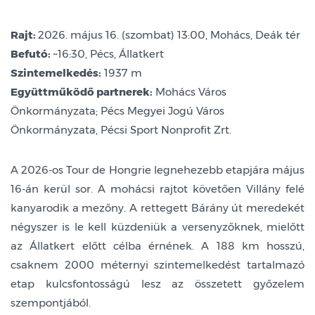
Rajt:
2026. május 16. (szombat) 13:00, Mohács, Deák tér
Befutó:
~16:30, Pécs, Állatkert
Szintemelkedés:
1937 m
Együttműködő partnerek:
Mohács Város
Önkormányzata; Pécs Megyei Jogú Város
Önkormányzata, Pécsi Sport Nonprofit Zrt.
A 2026-os Tour de Hongrie legnehezebb etapjára május
16-án kerül sor. A mohácsi rajtot követően Villány felé
kanyarodik a mezőny. A rettegett Bárány út meredekét
négyszer is le kell küzdeniük a versenyzőknek, mielőtt
az Állatkert előtt célba érnének. A 188 km hosszú,
csaknem 2000 méternyi szintemelkedést tartalmazó
etap kulcsfontosságú lesz az összetett győzelem
szempontjából.