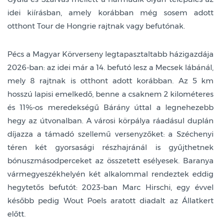
idei kiírásban, amely korábban még sosem adott
otthont Tour de Hongrie rajtnak vagy befutónak.
Pécs a Magyar Körverseny legtapasztaltabb házigazdája
2026-ban: az idei már a 14. befutó lesz a Mecsek lábánál,
mely 8 rajtnak is otthont adott korábban. Az 5 km
hosszú lapisi emelkedő, benne a csaknem 2 kilométeres
és 11%-os meredekségű Bárány úttal a legnehezebb
hegy az útvonalban. A városi körpálya ráadásul duplán
díjazza a támadó szellemű versenyzőket: a Széchenyi
téren két gyorsasági részhajránál is gyűjthetnek
bónuszmásodperceket az összetett esélyesek. Baranya
vármegyeszékhelyén két alkalommal rendeztek eddig
hegytetős befutót: 2023-ban Marc Hirschi, egy évvel
később pedig Wout Poels aratott diadalt az Állatkert
előtt.