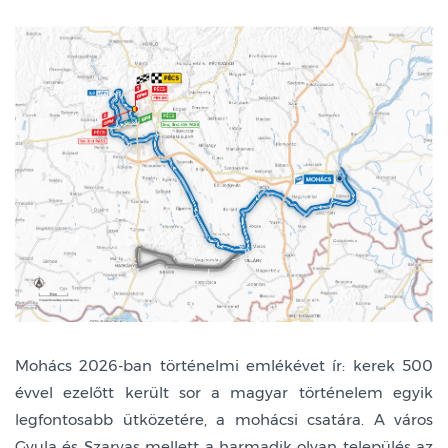
Mohács 2026-ban történelmi emlékévet ír: kerek 500
évvel ezelőtt került sor a magyar történelem egyik
legfontosabb ütközetére, a mohácsi csatára. A város
Gyula és Szarvas mellett a harmadik olyan település az