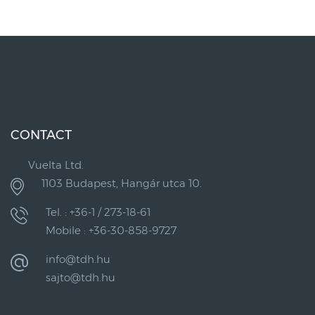
CONTACT
Vuelta Ltd.
1103 Budapest, Hangár utca 10.
Tel. : +36-1 / 273-18-61
Mobile : +36-30-858-9727
info@tdh.hu
sajto@tdh.hu