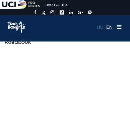
Live results
HU
EN
Roadbook